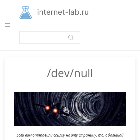
Перейти
к
internet-lab.ru
основному
содержанию
/dev/null
Если вам отправили ссылку на эту страницу, то, с большой