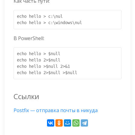
Как часть пути:
echo hello > c:\nul

echo hello > c:\windows\nul
В PowerShell:
echo hello > $null

echo hello 2>$null

echo hello >$null 2>&1

echo hello 2>$null >$null
Ссылки
Postfix — отправка почты в никуда