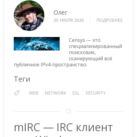
Олег
30 ИЮЛЯ 2026
ПОДРОБНЕЕ
О
CENSY
—
ТО,
Censys — это
ЧЕГО
специализированный
поисковик,
НЕТ
сканирующий всё
В
публичное IPv4-пространство.
ОБЫЧ
ПОИС
Теги
WEB
NETWORK
SSL
SECURITY
mIRC — IRC клиент