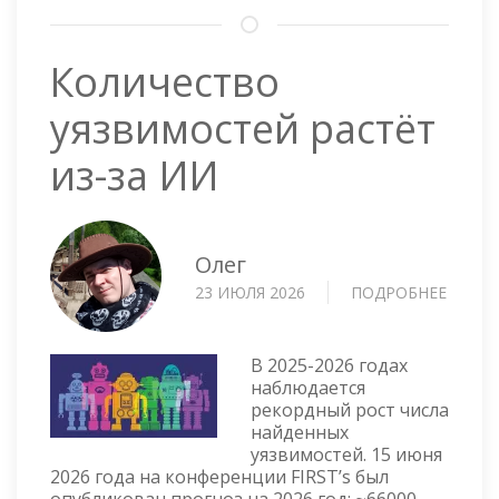
Количество
уязвимостей растёт
из-за ИИ
Олег
23 ИЮЛЯ 2026
ПОДРОБНЕЕ
О
КОЛИ
УЯЗВ
РАСТЁ
В 2025-2026 годах
ИЗ-
наблюдается
рекордный рост числа
ЗА
найденных
ИИ
уязвимостей. 15 июня
2026 года на конференции FIRST’s был