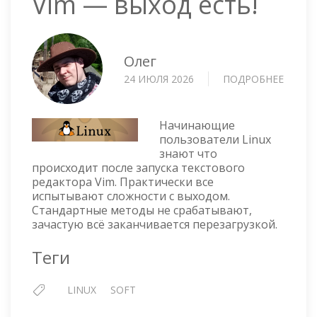
Vim — выход есть!
Олег
24 ИЮЛЯ 2026
ПОДРОБНЕЕ
О
VIM
—
ВЫХО
Начинающие
ЕСТЬ!
пользователи Linux
знают что
происходит после запуска текстового
редактора Vim. Практически все
испытывают сложности с выходом.
Стандартные методы не срабатывают,
зачастую всё заканчивается перезагрузкой.
Теги
LINUX
SOFT