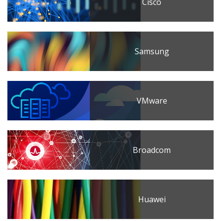
Cisco
Samsung
VMware
Broadcom
Huawei