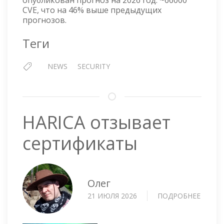
опубликован прогноз на 2026 год: ~66000
CVE, что на 46% выше предыдущих
прогнозов.
Теги
NEWS
SECURITY
HARICA отзывает
сертификаты
Олег
21 ИЮЛЯ 2026
ПОДРОБНЕЕ
О
HARIC
ОТЗЫ