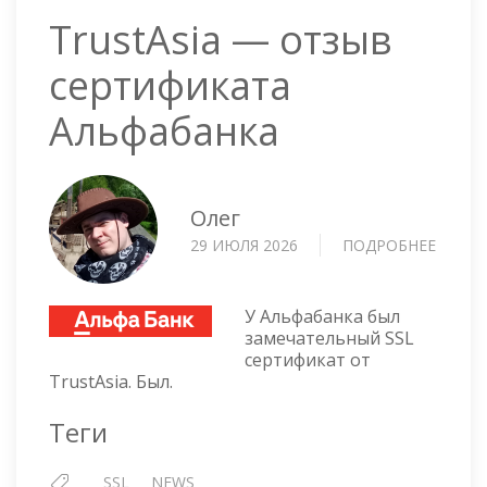
TrustAsia — отзыв
сертификата
Альфабанка
Олег
29 ИЮЛЯ 2026
ПОДРОБНЕЕ
О
TRUST
—
ОТЗЫ
У Альфабанка был
СЕРТ
замечательный SSL
сертификат от
АЛЬФА
TrustAsia. Был.
Теги
SSL
NEWS