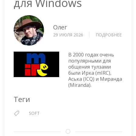
для Windows
Олег
29 ИЮЛЯ 2026
ПОДРОБНЕЕ
О
MIRC
—
IRC
В 2000 годах очень
КЛИЕН
популярными для
общения тулзами
ДЛЯ
были Ирка (mIRC),
WIND
Аська (ICQ) и Миранда
(Miranda).
Теги
SOFT