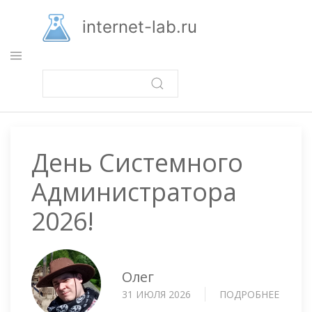
Перейти
к
internet-lab.ru
основному
содержанию
День Системного
Администратора
2026!
Олег
31 ИЮЛЯ 2026
ПОДРОБНЕЕ
О
ДЕНЬ