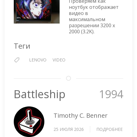
THINK
Проверяем как
16
ноутбук отображает
видео в
G8+
максимальном
IPH
разрешении 3200 x
—
2000 (3.2K).
МАТР
Теги
LENOVO
VIDEO
Battleship
1994
Timothy C. Benner
25 ИЮЛЯ 2026
ПОДРОБНЕЕ
О
BATTL