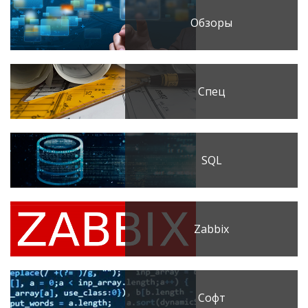
Обзоры
Спец
SQL
Zabbix
Софт