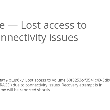
— Lost access to
nnectivity issues
О
ПРЕДУПРЕЖДЕНИЕ
—
LOST
ать ошибку: Lost access to volume 60f0253c-f3541c40-5db
ACCESS
AGE ) due to connectivity issues. Recovery attempt is in
e will be reported shortly.
TO
VOLUME
DUE
TO