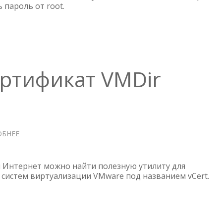
 пароль от root.
ОТ
ROOT
ертификат VMDir
ОБНЕЕ
О
VCERT
—
ИСТЁК
и Интернет можно найти полезную утилиту для
СЕРТИФИКАТ
систем виртуализации VMware под названием vCert.
VMDIR