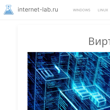
Перейти
Основная
к
internet-lab.ru
WINDOWS
LINUX
основному
навигация
содержанию
Вир