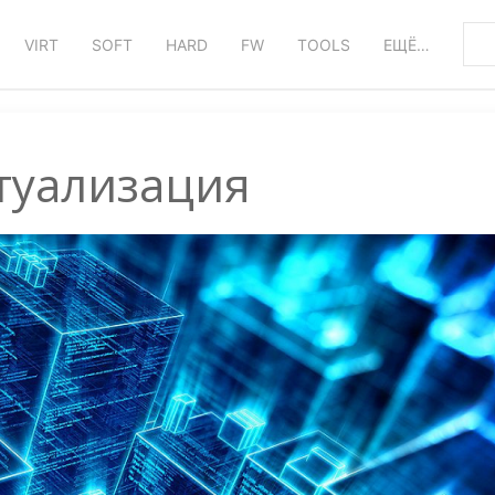
VIRT
SOFT
HARD
FW
TOOLS
ЕЩЁ…
туализация