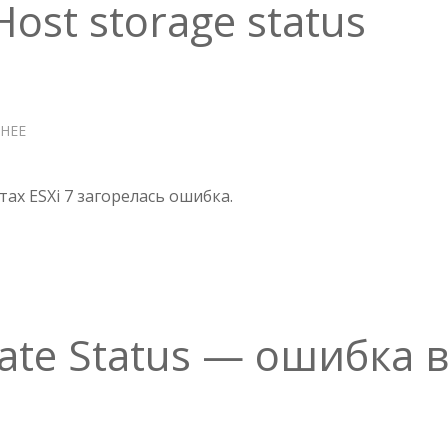
ost storage status
НЕЕ
О
ОШИБКА
ESXI
—
тах ESXi 7 загорелась ошибка.
HOST
STORAGE
STATUS
icate Status — ошибка 