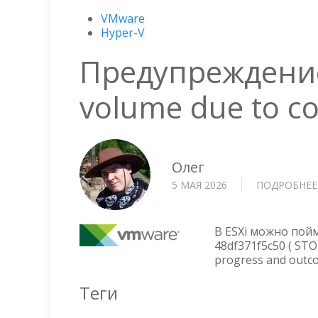
VMware
Hyper-V
Предупреждение 
volume due to co
Олег
5 МАЯ 2026
ПОДРОБНЕЕ
В ESXi можно пойм
48df371f5c50 ( STOR
progress and outcom
Теги