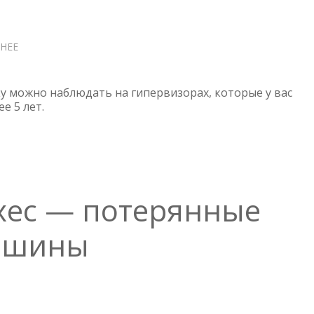
НЕЕ
О
ESXI
HOST
CERTIFICATE
у можно наблюдать на гипервизорах, которые у вас
STATUS
е 5 лет.
—
ОШИБКА
В
VCENTER
Exec — потерянные
ашины