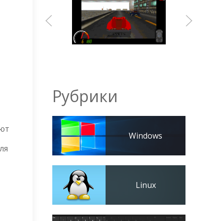
Рубрики
уют
Windows
ля
Linux