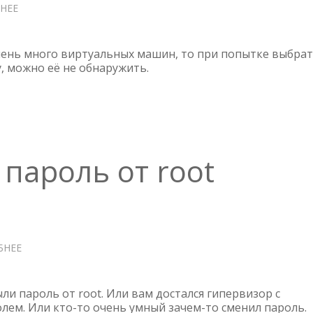
НЕЕ
О
VERITAS
BACKUP
EXEC
очень много виртуальных машин, то при попытке выбра
—
, можно её не обнаружить.
ПОТЕРЯННЫЕ
ВИРТУАЛЬНЫЕ
МАШИНЫ
 пароль от root
БНЕЕ
О
ESXI
—
СБРОСИТЬ
ли пароль от root. Или вам достался гипервизор с
ПАРОЛЬ
лем. Или кто-то очень умный зачем-то сменил пароль.