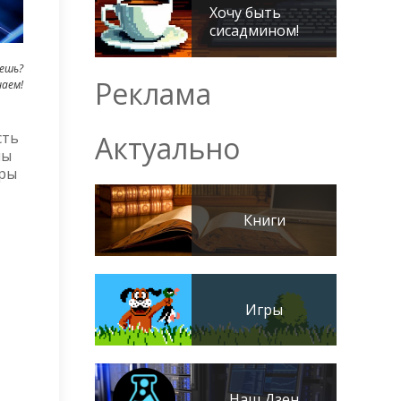
Хочу быть
сисадмином!
ешь?
Реклама
наем!
сть
Актуально
мы
еры
Книги
Игры
Наш Дзен