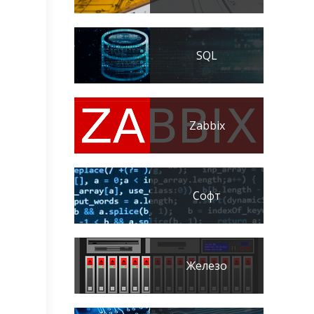
SQL
Zabbix
Софт
Железо