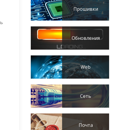
Прошивки
ть
Обновления
Web
Сеть
Почта