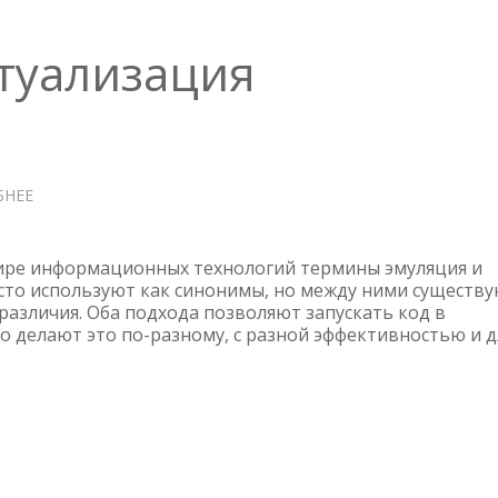
CONNECTIVITY
ISSUES
туализация
БНЕЕ
О
ЭМУЛЯЦИЯ
И
ВИРТУАЛИЗАЦИЯ
ире информационных технологий термины эмуляция и
сто используют как синонимы, но между ними существ
азличия. Оба подхода позволяют запускать код в
но делают это по-разному, с разной эффективностью и д