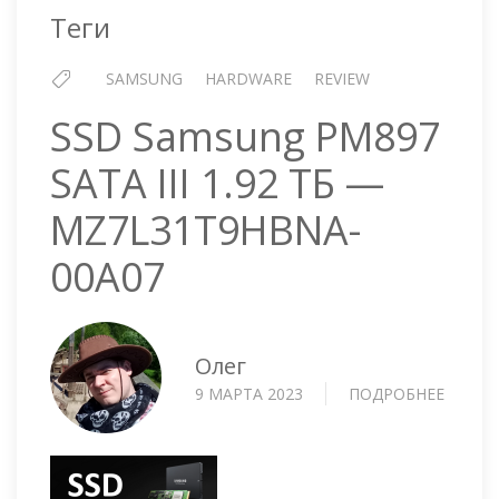
Теги
SAMSUNG
HARDWARE
REVIEW
SSD Samsung PM897
SATA III 1.92 ТБ —
MZ7L31T9HBNA-
00A07
Олег
9 МАРТА 2023
ПОДРОБНЕЕ
О
SSD
SAMS
PM897
SATA