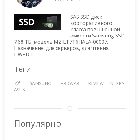
SAMSUNG
SSD
SAS SSD диск
7.68
корпоративного
ТБ
класса повышенной
—
ёмкости Samsung SSD
MZILT7T6HALA-
7.68 ТБ, модель MZILT7T6HALA-00007.
00007
Назначение: для серверов, для чтения.
DWPD1.
Теги
SAMSUNG
HARDWARE
REVIEW
NERPA
ASUS
Популярно