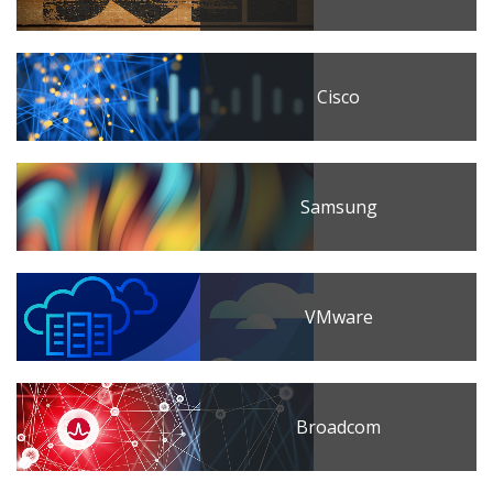
Cisco
Samsung
VMware
Broadcom