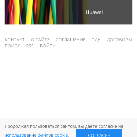
Huawei
Меню
КОНТАКТ
О САЙТЕ
СОГЛАШЕНИЕ
ПДН
ДОГОВОРЫ
ПОИСК
RSS
ВОЙТИ
учётной
записи
пользователя
Продолжая пользоваться сайтом, вы даете согласие на
использование файлов cookie
.
СОГЛАСЕН