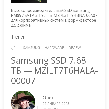
III
1.92
Высокопроизводительный SSD Samsung
ТБ
PM897 SATA 3 1.92 ТБ MZ7L31T9HBNA-00A07
—
для корпоративных систем в форм-факторе
MZ7L3
2,5 дюйма.
00A07
Теги
SAMSUNG
HARDWARE
REVIEW
Samsung SSD 7.68
ТБ — MZILT7T6HALA-
00007
Олег
26 ЯНВАРЯ 2023
ПОДРОБНЕЕ
О