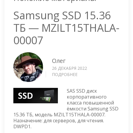
Samsung SSD 15.36
ТБ — MZILT15THALA-
00007
Олег
26 ДЕКАБРЯ 2022
ПОДРОБНЕЕ
О
SAMSUNG
SSD
SAS SSD диск
15.36
корпоративного
ТБ
класса повышенной
—
ёмкости Samsung SSD
MZILT15THALA-
15.36 ТБ, модель MZILT15THALA-00007.
00007
Назначение: для серверов, для чтения.
DWPD1.