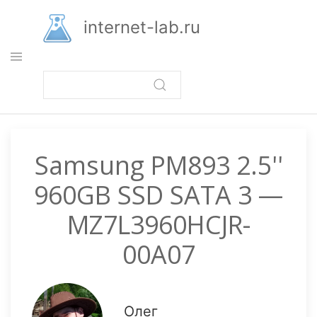
Перейти
к
internet-lab.ru
основному
содержанию
Samsung PM893 2.5''
960GB SSD SATA 3 —
MZ7L3960HCJR-
00A07
Олег