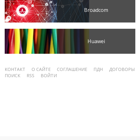
Broadcom
Huawei
Меню
КОНТАКТ
О САЙТЕ
СОГЛАШЕНИЕ
ПДН
ДОГОВОРЫ
ПОИСК
RSS
ВОЙТИ
учётной
записи
пользователя