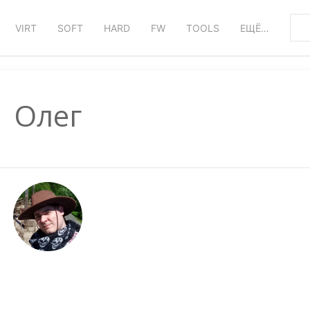
VIRT
SOFT
HARD
FW
TOOLS
ЕЩЁ…
Олег