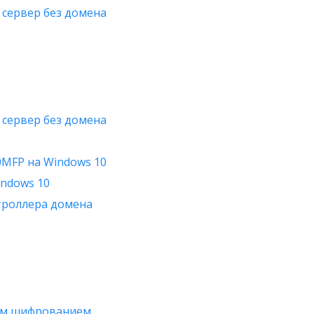
 сервер без домена
 сервер без домена
0MFP на Windows 10
indows 10
нтроллера домена
ным шифрованием