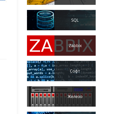
SQL
Zabbix
Софт
Железо