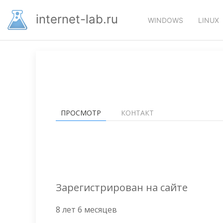
Перейти
Основная
к
internet-lab.ru
WINDOWS
LINUX
основному
навигация
содержанию
Primary
ПРОСМОТР
(АКТИВНАЯ
КОНТАКТ
ВКЛАДКА)
tasks
Зарегистрирован на сайте
8 лет 6 месяцев