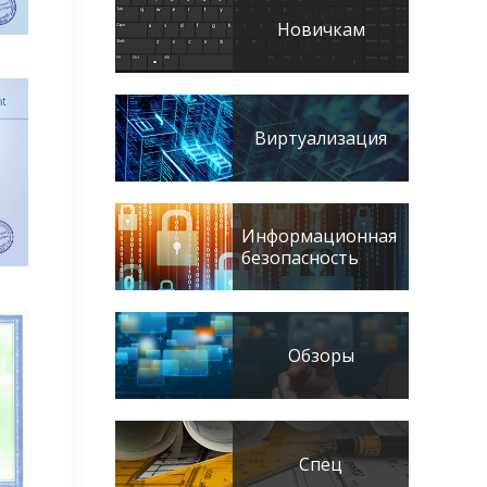
Новичкам
Виртуализация
Информационная
безопасность
Обзоры
Спец