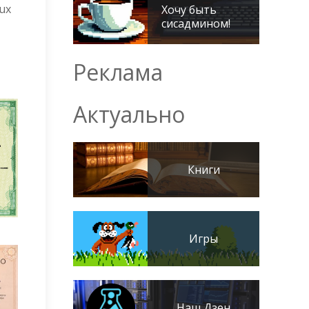
ux
Хочу быть
сисадмином!
Реклама
Актуально
Книги
Игры
Наш Дзен