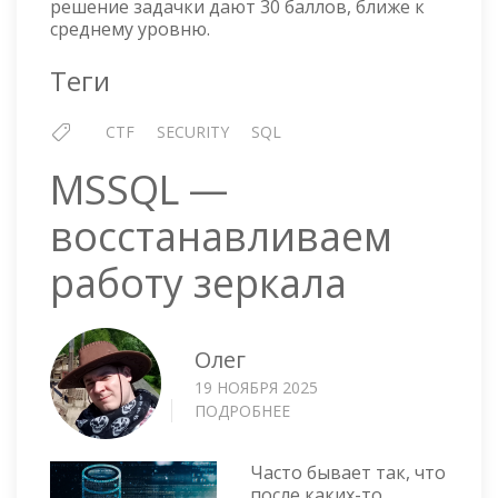
решение задачки дают 30 баллов, ближе к
среднему уровню.
Теги
CTF
SECURITY
SQL
MSSQL —
восстанавливаем
работу зеркала
Олег
19 НОЯБРЯ 2025
ПОДРОБНЕЕ
О
MSSQL
—
Часто бывает так, что
ВОССТАНАВЛИВАЕМ
после каких-то