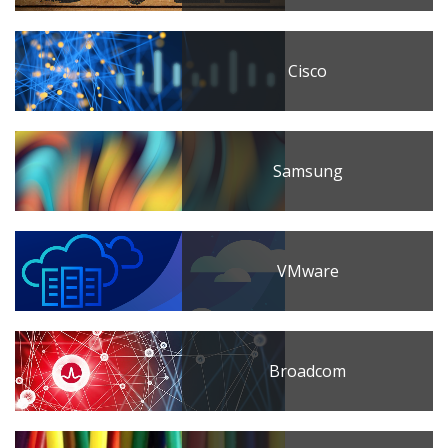
Cisco
Samsung
VMware
Broadcom