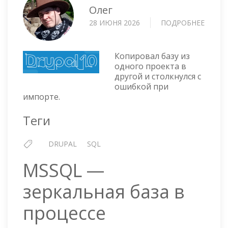
Олег
28 ИЮНЯ 2026
ПОДРОБНЕЕ
О
DRUP
—
ОШИБ
Копировал базу из
ПРИ
одного проекта в
другой и столкнулся с
ИМПО
ошибкой при
БАЗЫ
импорте.
Теги
DRUPAL
SQL
MSSQL —
зеркальная база в
процессе