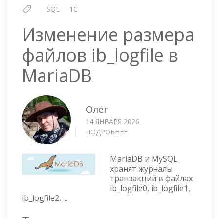
SQL
1C
Изменение размера
файлов ib_logfile в
MariaDB
Олег
14 ЯНВАРЯ 2026
ПОДРОБНЕЕ
О
ИЗМЕНЕНИЕ
РАЗМЕРА
MariaDB и MySQL
ФАЙЛОВ
хранят журналы
IB_LOGFILE
транзакций в файлах
В
ib_logfile0, ib_logfile1,
MARIADB
ib_logfile2, ...