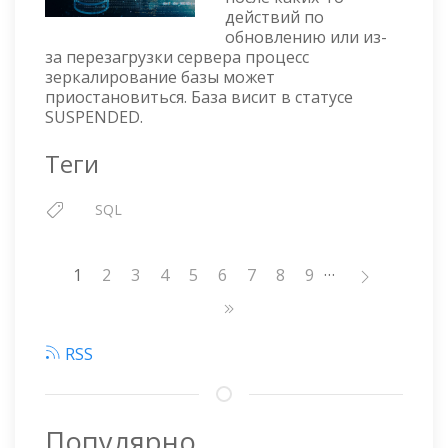
РАБОТУ
действий по
ЗЕРКАЛА
обновлению или из-
за перезагрузки сервера процесс
зеркалирование базы может
приостановиться. База висит в статусе
SUSPENDED.
Теги
SQL
…
Нумерация
1
Страница
2
Страница
3
Страница
4
Страница
5
Страница
6
Страница
7
Страница
8
Страница
9
страниц
RSS
Популярно