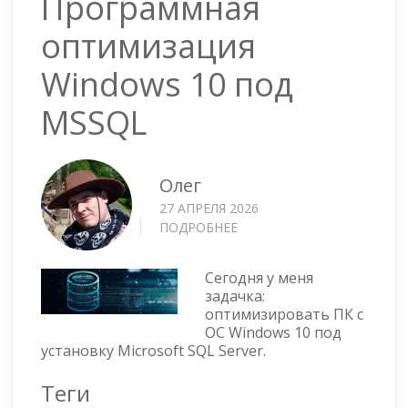
Программная
оптимизация
Windows 10 под
MSSQL
Олег
27 АПРЕЛЯ 2026
ПОДРОБНЕЕ
О
ПРОГРАММНАЯ
ОПТИМИЗАЦИЯ
Сегодня у меня
WINDOWS
задачка:
10
оптимизировать ПК с
ПОД
ОС Windows 10 под
MSSQL
установку Microsoft SQL Server.
Теги