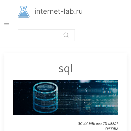
Перейти
к
internet-lab.ru
основному
содержанию
sql
— ЭС-КУ-ЭЛЬ или СИ-КВЕЛ?
— СУКЕЛЬ!