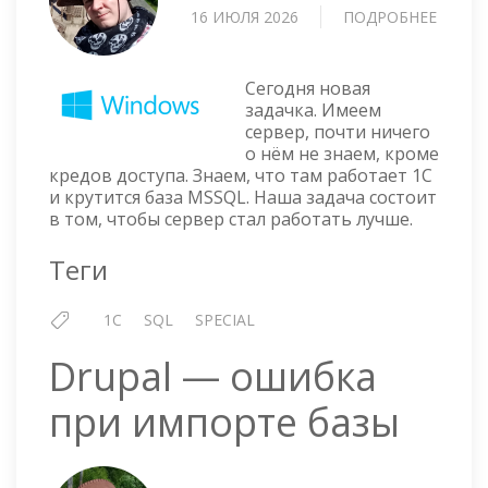
16 ИЮЛЯ 2026
ПОДРОБНЕЕ
О
СЕРВЕ
С
WIND
Сегодня новая
10
задачка. Имеем
сервер, почти ничего
ОПТИ
о нём не знаем, кроме
ДЛЯ
кредов доступа. Знаем, что там работает 1С
1С
и крутится база MSSQL. Наша задача состоит
в том, чтобы сервер стал работать лучше.
Теги
1C
SQL
SPECIAL
Drupal — ошибка
при импорте базы