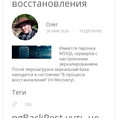
восстановления
Олег
28 МАЯ 2026
ПОДРОБНЕЕ
О
MSSQL
—
ЗЕРКАЛ
Имеется парочка
БАЗА
MSSQL серверов с
настроенным
В
зеркалированием.
ПРОЦЕС
После перезагрузки зеркальная база
ВОССТА
находится в состоянии "В процессе
восстановления" (In Recovery).
Теги
SQL
pgBackRest чуть не