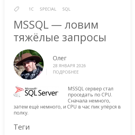
1C
SPECIAL
SQL
MSSQL — ловим
тяжёлые запросы
Олег
28 ЯНВАРЯ 2026
ПОДРОБНЕЕ
О
MSSQL
—
MSSQL сервер стал
ЛОВИМ
проседать по CPU.
ТЯЖЁЛЫЕ
Сначала немного,
ЗАПРОСЫ
затем ещё немного, и CPU в час пик упёрся в
полку.
Теги