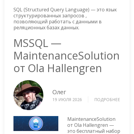
SQL (Structured Query Language) — это язык
структурированных запросов ,
позволяющий работать с данными в
реляционных базах данных.
MSSQL —
MaintenanceSolution
от Ola Hallengren
Олег
19 ИЮЛЯ 2026
ПОДРОБНЕЕ
О
MSSQ
—
MAINT
MaintenanceSolution
ОТ
от Ola Hallengren —
это бесплатный набор
OLA