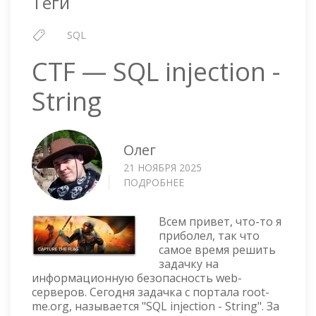
Теги
SQL
CTF — SQL injection -
String
Олег
21 НОЯБРЯ 2025
ПОДРОБНЕЕ
О
CTF
—
Всем привет, что-то я
SQL
приболел, так что
INJECTION
самое время решить
-
задачку на
STRING
информационную безопасность web-
серверов. Сегодня задачка с портала root-
me.org, называется "SQL injection - String". За