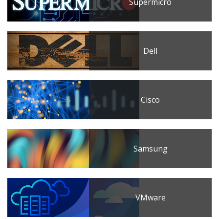
Supermicro
Dell
Cisco
Samsung
VMware