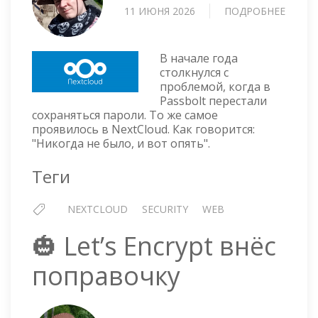
11 ИЮНЯ 2026
ПОДРОБНЕЕ
О
NEXT
И
БЛОК
В начале года
HIBP
столкнулся с
проблемой, когда в
ПОДК
Passbolt перестали
ПРОБ
сохраняться пароли. То же самое
проявилось в NextCloud. Как говорится:
"Никогда не было, и вот опять".
Теги
NEXTCLOUD
SECURITY
WEB
🎃 Let’s Encrypt внёс
поправочку