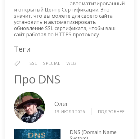
автоматизированный
ВЫПУ
и открытый Центр Сертификации. Это
СЕРТ
значит, что вы можете для своего сайта
WILDС
установить и автоматизировать
ЧЕРЕЗ
обновление SSL сертификата, чтобы ваш
WIN-
сайт работал по HTTPS протоколу.
ACME
Теги
SSL
SPECIAL
WEB
Про DNS
Олег
13 ИЮЛЯ 2026
ПОДРОБНЕЕ
О
ПРО
DNS
DNS (Domain Name
System) —