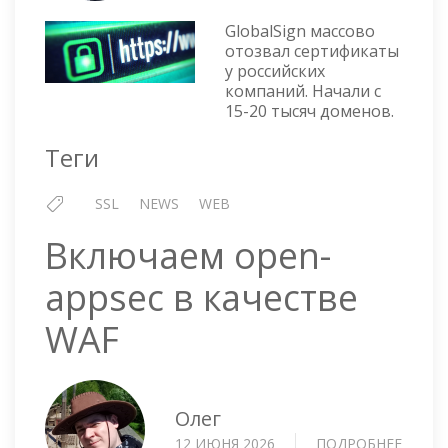
МАСС
ОТЗЫ
GlobalSign массово
СЕРТ
отозвал сертификаты
у российских
У
компаний. Начали с
РОСС
15-20 тысяч доменов.
КОМП
Теги
SSL
NEWS
WEB
Включаем open-
appsec в качестве
WAF
Олег
12 ИЮНЯ 2026
ПОДРОБНЕЕ
О