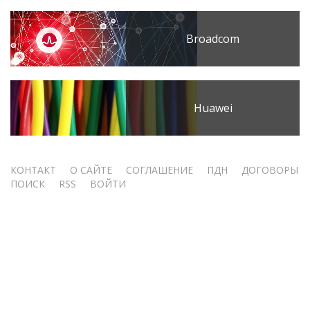
Broadcom
Huawei
Меню
КОНТАКТ
О САЙТЕ
СОГЛАШЕНИЕ
ПДН
ДОГОВОРЫ
ПОИСК
RSS
ВОЙТИ
учётной
записи
пользователя