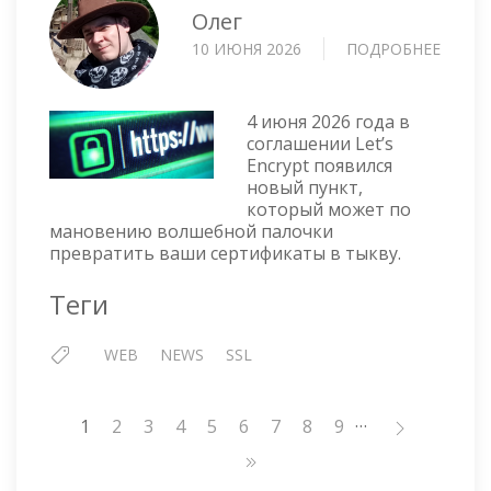
Олег
10 ИЮНЯ 2026
ПОДРОБНЕЕ
О
🎃
LET’S
ENCRY
4 июня 2026 года в
ВНЁС
соглашении Let’s
Encrypt появился
ПОПР
новый пункт,
который может по
мановению волшебной палочки
превратить ваши сертификаты в тыкву.
Теги
WEB
NEWS
SSL
…
Нумерация
1
Страница
2
Страница
3
Страница
4
Страница
5
Страница
6
Страница
7
Страница
8
Страница
9
страниц