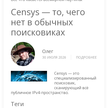
Censys — то, чего
нет в обычных
поисковиках
Олег
30 ИЮЛЯ 2026
ПОДРОБНЕЕ
О
CENSY
—
ТО,
Censys — это
ЧЕГО
специализированный
поисковик,
НЕТ
сканирующий всё
В
публичное IPv4-пространство.
ОБЫЧ
ПОИС
Теги