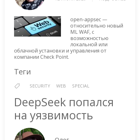
ВКЛЮ
OPEN-
APPSE
open-appsec —
В
относительно новый
ML WAF, с
КАЧЕС
возможностью
WAF
локальной или
облачной установки и управления от
компании Check Point.
Теги
SECURITY
WEB
SPECIAL
DeepSeek попался
на уязвимость
Олег