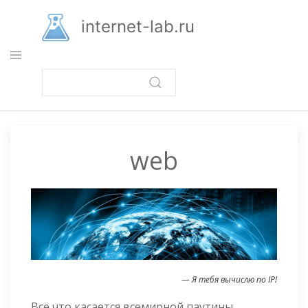
Перейти
к
internet-lab.ru
основному
содержанию
web
— Я тебя вычислю по IP!
Всё что касается всемирной паутины.