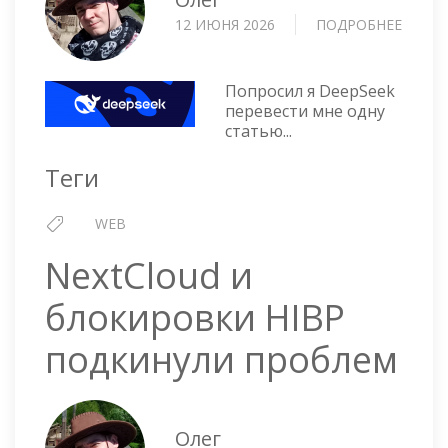
12 ИЮНЯ 2026
ПОДРОБНЕЕ
О
DEEPS
ПОПА
НА
Попросил я DeepSeek
УЯЗВ
перевести мне одну
статью...
Теги
WEB
NextCloud и
блокировки HIBP
подкинули проблем
Олег