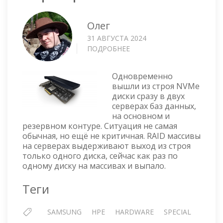
Олег
31 АВГУСТА 2024
ПОДРОБНЕЕ
О
ВЫШЛИ
ИЗ
Одновременно
СТРОЯ
вышли из строя NVMe
ДИСКИ
диски сразу в двух
СРАЗУ
серверах баз данных,
В
на основном и
ДВУХ
резервном контуре. Ситуация не самая
СЕРВЕРАХ
обычная, но ещё не критичная. RAID массивы
на серверах выдерживают выход из строя
только одного диска, сейчас как раз по
одному диску на массивах и выпало.
Теги
SAMSUNG
HPE
HARDWARE
SPECIAL