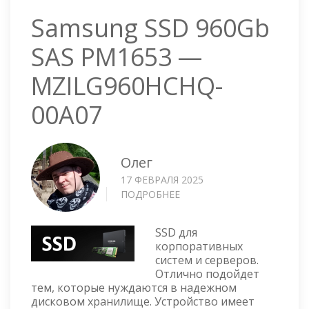
Samsung SSD 960Gb
SAS PM1653 —
MZILG960HCHQ-
00A07
Олег
17 ФЕВРАЛЯ 2025
ПОДРОБНЕЕ
О
SAMSUNG
SSD
SSD для
960GB
корпоративных
SAS
систем и серверов.
PM1653
Отлично подойдет
—
тем, которые нуждаются в надежном
MZILG960HCHQ-
дисковом хранилище. Устройство имеет