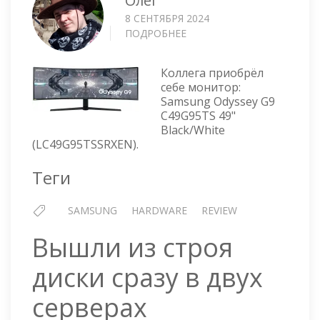
Олег
8 СЕНТЯБРЯ 2024
ПОДРОБНЕЕ
О
SAMSUNG
ODYSSEY
Коллега приобрёл
G9
себе монитор:
Samsung Odyssey G9
C49G95TS 49"
Black/White
(LC49G95TSSRXEN).
Теги
SAMSUNG
HARDWARE
REVIEW
Вышли из строя
диски сразу в двух
серверах