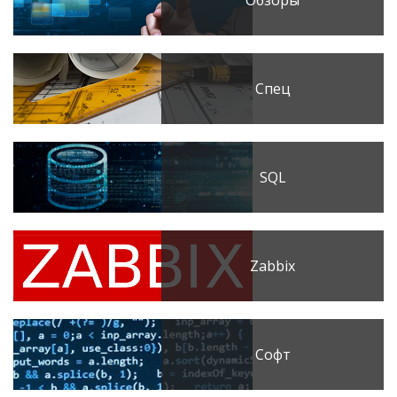
Спец
SQL
Zabbix
Софт