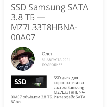
SSD Samsung SATA
3.8 ТБ —
MZ7L33T8HBNA-
00A07
Олег
31 АВГУСТА 2024
ПОДРОБНЕЕ
О
SSD
SAMSUNG
SSD диск для
SATA
корпоративных
3.8
систем Samsung
ТБ
MZ7L33T8HBNA-
—
00A07 объёмом 3.8 ТБ. Интерфейс SATA
MZ7L33T8HBNA-
6Gb/s.
00A07