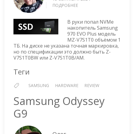
ПОДРОБНЕЕ
О
SAMSUNG
970
В руки попал NVMe
EVO
накопитель Samsung
PLUS
970 EVO Plus модель
1
MZ-V7S1T0 объёмом 1
ТБ
ТБ. На диске не указана точная маркировка,
но по спецификации это должно быть Z-
V7S1T0BW или Z-V7S1T0B/AM.
Теги
SAMSUNG
HARDWARE
REVIEW
Samsung Odyssey
G9