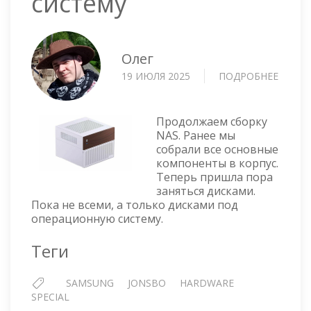
систему
Олег
19 ИЮЛЯ 2025
ПОДРОБНЕЕ
О
УСТА
ДИСК
В
Продолжаем сборку
NAS
NAS. Ранее мы
собрали все основные
ПОД
компоненты в корпус.
ОПЕР
Теперь пришла пора
СИСТ
заняться дисками.
Пока не всеми, а только дисками под
операционную систему.
Теги
SAMSUNG
JONSBO
HARDWARE
SPECIAL