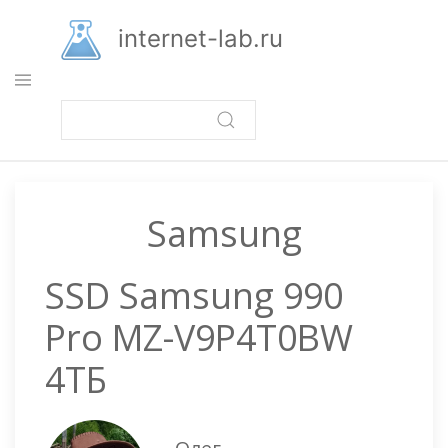
Перейти
к
internet-lab.ru
основному
содержанию
Samsung
SSD Samsung 990
Pro MZ-V9P4T0BW
4ТБ