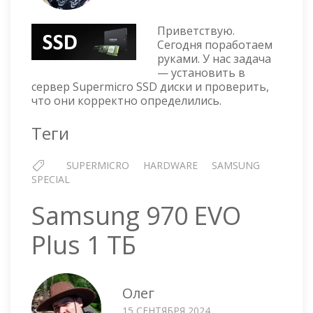
SUPERMICRO
—
Приветствую.
УСТАНОВКА
Сегодня поработаем
SSD
руками. У нас задача
ДИСКОВ
— установить в
SAMSUNG
сервер Supermicro SSD диски и проверить,
MZ7L33T8HBNA-
что они корректно определились.
00A07
Теги
SUPERMICRO
HARDWARE
SAMSUNG
SPECIAL
Samsung 970 EVO
Plus 1 ТБ
Олег
15 СЕНТЯБРЯ 2024