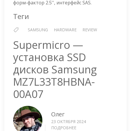
00A07
форм-фактор 2.5'', интерфейс SAS.
Теги
SAMSUNG
HARDWARE
REVIEW
Supermicro —
установка SSD
дисков Samsung
MZ7L33T8HBNA-
00A07
Олег
23 ОКТЯБРЯ 2024
ПОДРОБНЕЕ
О