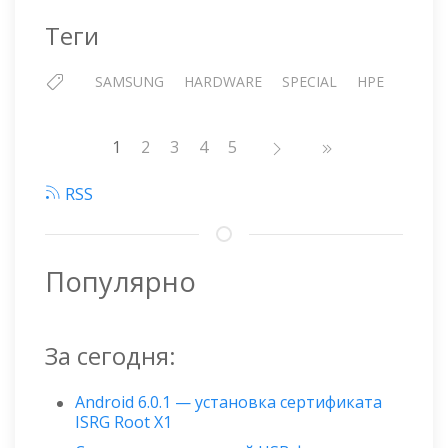
ТБ
Теги
В
СЕРВЕРЕ
SAMSUNG
HARDWARE
SPECIAL
HPE
HPE
Нумерация
1
Страница
2
Страница
3
Страница
4
Страница
5
страниц
RSS
Популярно
За сегодня:
Android 6.0.1 — установка сертификата
ISRG Root X1