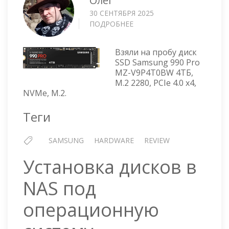
Олег
30 СЕНТЯБРЯ 2025
ПОДРОБНЕЕ
О
SSD
SAMSUNG
Взяли на пробу диск
990
SSD Samsung 990 Pro
PRO
MZ-V9P4T0BW 4ТБ,
MZ-
M.2 2280, PCIe 4.0 x4,
V9P4T0BW
NVMe, M.2.
4ТБ
Теги
SAMSUNG
HARDWARE
REVIEW
Установка дисков в
NAS под
операционную