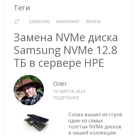
Теги
SAMSUNG
HARDWARE
REVIEW
Замена NVMe диска
Samsung NVMe 12.8
ТБ в сервере HPE
Олег
10 МАРТА 2024
ПОДРОБНЕЕ
О
ЗАМЕНА
NVME
Снова вышел из строя
ДИСКА
один из самых
SAMSUNG
толстых NVMe дисков
NVME
в нашей коллекции.
12.8