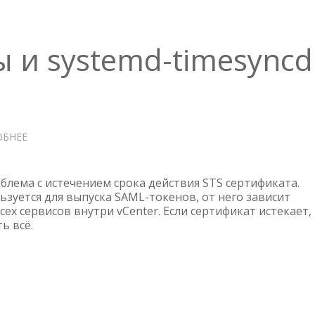
 и systemd-timesyncd
ОБНЕЕ
О
STS
СЕРТИФИКАТЫ
И
облема с истечением срока действия STS сертификата.
SYSTEMD-
ьзуется для выпуска SAML-токенов, от него зависит
ех сервисов внутри vCenter. Если сертификат истекает,
TIMESYNCD
ь всё.