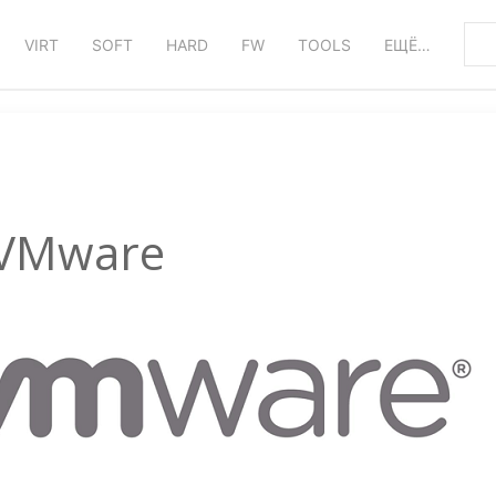
VIRT
SOFT
HARD
FW
TOOLS
ЕЩЁ…
VMware