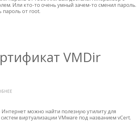
ПАРОЛЬ
лем. Или кто-то очень умный зачем-то сменил пароль.
 пароль от root.
ОТ
ROOT
ертификат VMDir
ОБНЕЕ
О
VCERT
—
ИСТЁК
и Интернет можно найти полезную утилиту для
СЕРТИФИКАТ
систем виртуализации VMware под названием vCert.
VMDIR