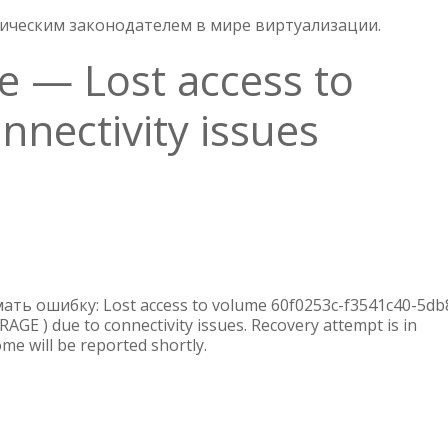
тическим законодателем в мире виртуализации.
— Lost access to
nnectivity issues
О
ПРЕДУПРЕЖДЕНИЕ
—
LOST
ать ошибку: Lost access to volume 60f0253c-f3541c40-5db
ACCESS
AGE ) due to connectivity issues. Recovery attempt is in
e will be reported shortly.
TO
VOLUME
DUE
TO
CONNECTIVITY