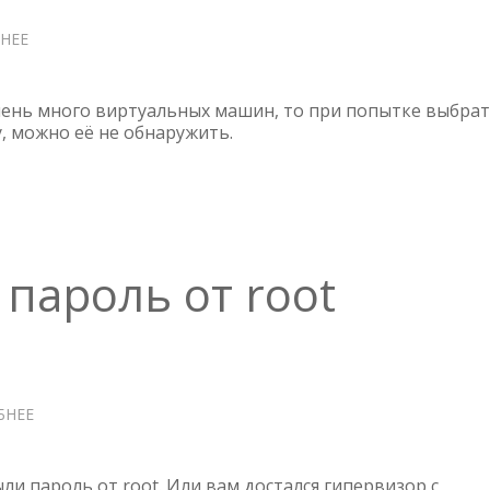
НЕЕ
О
VERITAS
BACKUP
EXEC
очень много виртуальных машин, то при попытке выбра
—
, можно её не обнаружить.
ПОТЕРЯННЫЕ
ВИРТУАЛЬНЫЕ
МАШИНЫ
 пароль от root
БНЕЕ
О
ESXI
—
СБРОСИТЬ
ли пароль от root. Или вам достался гипервизор с