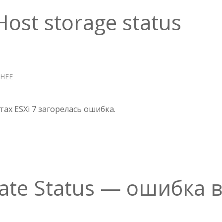
ISSUES
ost storage status
НЕЕ
О
ОШИБКА
ESXI
—
тах ESXi 7 загорелась ошибка.
HOST
STORAGE
STATUS
icate Status — ошибка 