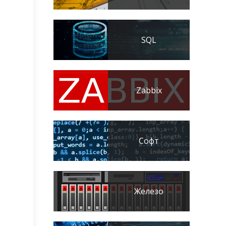
SQL
Zabbix
Софт
Железо