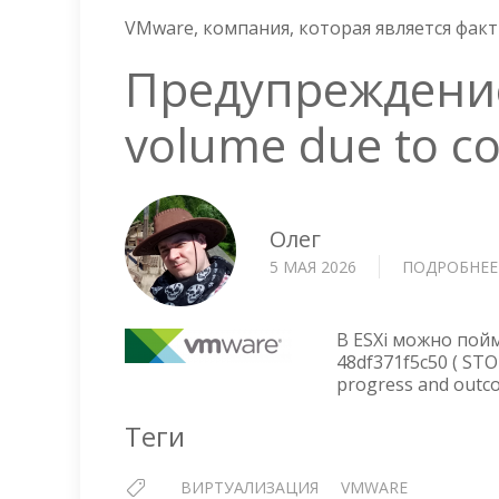
VMware, компания, которая является фак
Предупреждение 
volume due to co
Олег
5 МАЯ 2026
ПОДРОБНЕЕ
В ESXi можно пойм
48df371f5c50 ( STOR
progress and outcom
Теги
ВИРТУАЛИЗАЦИЯ
VMWARE