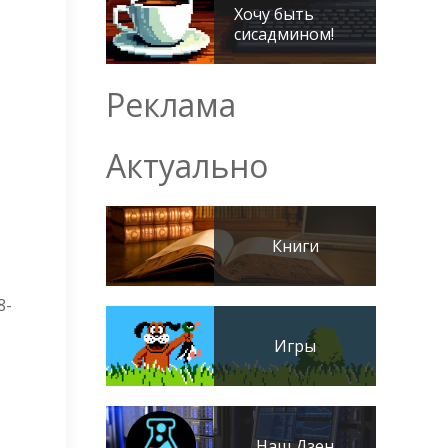
Хочу быть
сисадмином!
Реклама
Актуально
Книги
8-
Игры
Наш Дзен