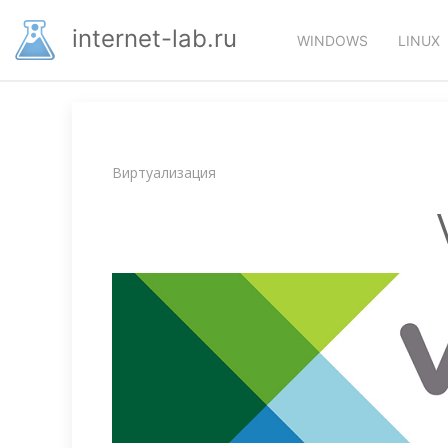
Перейти
Основная
к
internet-lab.ru
WINDOWS
LINUX
основному
навигация
содержанию
Строка
Виртуализация
навигации