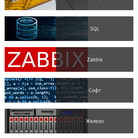
SQL
Zabbix
Софт
Железо