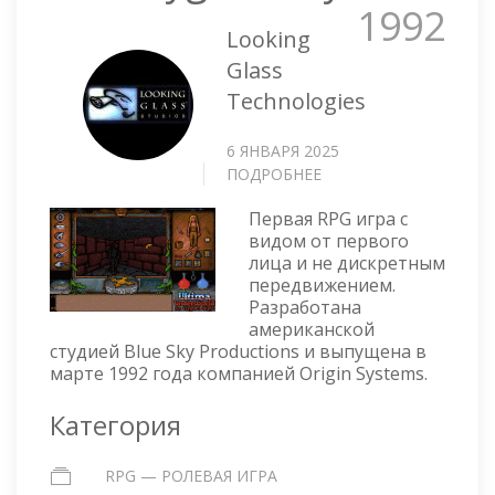
1992
Looking
Glass
Technologies
6 ЯНВАРЯ 2025
ПОДРОБНЕЕ
О
ULTIMA
Первая RPG игра с
UNDERWORLD:
видом от первого
THE
лица и не дискретным
STYGIAN
передвижением.
ABYSS
Разработана
американской
студией Blue Sky Productions и выпущена в
марте 1992 года компанией Origin Systems.
Категория
RPG — РОЛЕВАЯ ИГРА