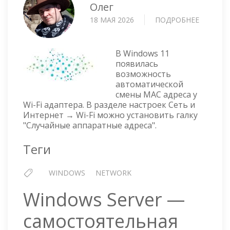
Олег
18 МАЯ 2026
ПОДРОБНЕЕ
О
WINDO
11
—
В Windows 11
АВТОМА
появилась
возможность
СМЕНА
автоматической
MAC
смены MAC адреса у
АДРЕСА
Wi-Fi адаптера. В разделе настроек Сеть и
У
Интернет → Wi-Fi можно установить галку
WI-
"Случайные аппаратные адреса".
FI
АДАПТЕ
Теги
WINDOWS
NETWORK
Windows Server —
самостоятельная