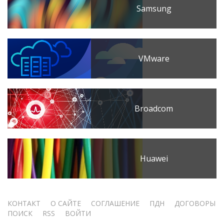
Samsung
VMware
Broadcom
Huawei
Меню
КОНТАКТ
О САЙТЕ
СОГЛАШЕНИЕ
ПДН
ДОГОВОРЫ
ПОИСК
RSS
ВОЙТИ