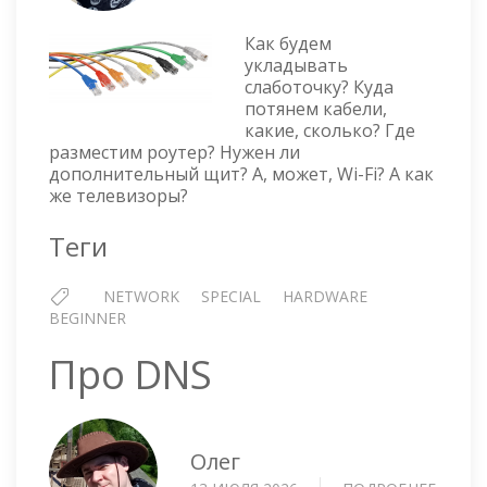
В
КВАРТ
Как будем
ПРИ
укладывать
слаботочку? Куда
РЕМО
потянем кабели,
какие, сколько? Где
разместим роутер? Нужен ли
дополнительный щит? А, может, Wi-Fi? А как
же телевизоры?
Теги
NETWORK
SPECIAL
HARDWARE
BEGINNER
Про DNS
Олег