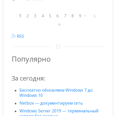
…
Нумерация
1
Страница
2
Страница
3
Страница
4
Страница
5
Страница
6
Страница
7
Страница
8
Страница
9
страниц
RSS
Популярно
За сегодня:
Бесплатно обновляем Windows 7 до
Windows 10
Netbox — документируем сеть
Windows Server 2019 — терминальный
сервер без домена