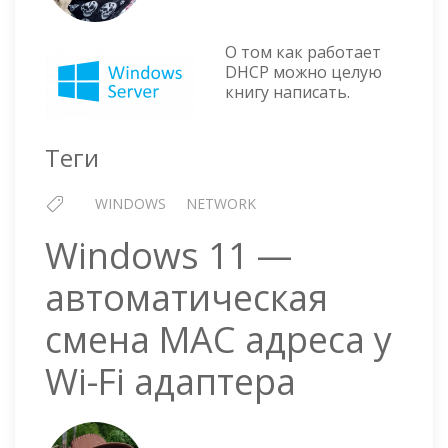
ЛОГИ
В
DHCP
О том как работает
СЕРВЕ
DHCP можно целую
книгу написать.
WIND
Теги
WINDOWS
NETWORK
Windows 11 —
автоматическая
смена MAC адреса у
Wi-Fi адаптера