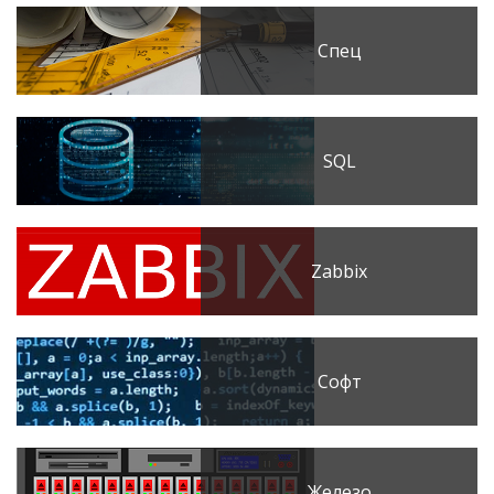
Спец
SQL
Zabbix
Софт
Железо