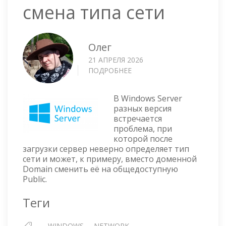
смена типа сети
Олег
21 АПРЕЛЯ 2026
ПОДРОБНЕЕ
О
WINDOWS
SERVER
В Windows Server
—
разных версия
САМОСТОЯТЕЛЬНАЯ
встречается
СМЕНА
проблема, при
ТИПА
которой после
СЕТИ
загрузки сервер неверно определяет тип
сети и может, к примеру, вместо доменной
Domain сменить её на общедоступную
Public.
Теги
WINDOWS
NETWORK