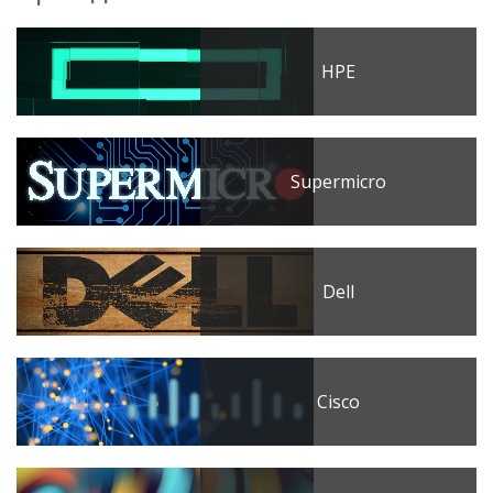
HPE
Supermicro
Dell
Cisco