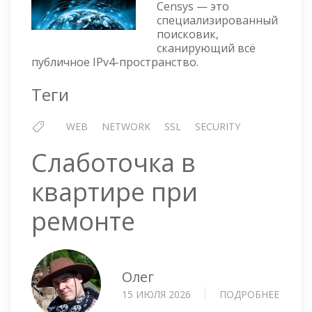
ТО,
Censys — это
ЧЕГО
специализированный
поисковик,
НЕТ
сканирующий всё
В
публичное IPv4-пространство.
ОБЫЧ
ПОИС
Теги
WEB
NETWORK
SSL
SECURITY
Слаботочка в
квартире при
ремонте
Олег
15 ИЮЛЯ 2026
ПОДРОБНЕЕ
О
СЛАБО