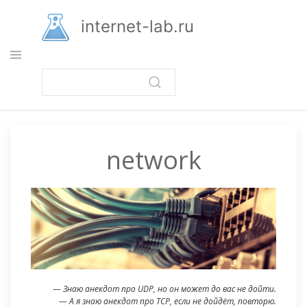
Перейти
к
internet-lab.ru
основному
содержанию
network
— Знаю анекдот про UDP, но он может до вас не дойти.
— А я знаю анекдот про TCP, если не дойдёт, повторю.