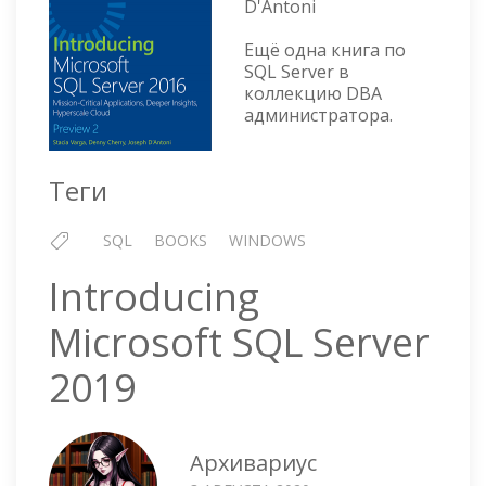
D'Antoni
2016:
PREVIEW
Ещё одна книга по
2
SQL Server в
коллекцию DBA
администратора.
Теги
SQL
BOOKS
WINDOWS
Introducing
Microsoft SQL Server
2019
Архивариус