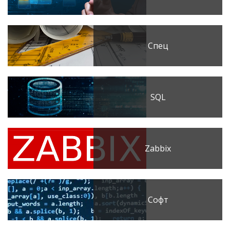
Спец
SQL
Zabbix
Софт