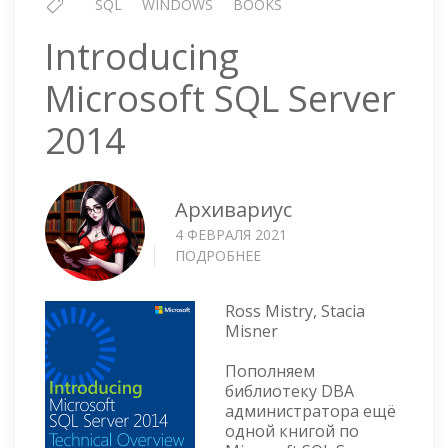
SQL
WINDOWS
BOOKS
Introducing
Microsoft SQL Server
2014
Архивариус
4 ФЕВРАЛЯ 2021
ПОДРОБНЕЕ
О
INTRODUCING
MICROSOFT
Ross Mistry, Stacia
SQL
Misner
SERVER
2014
Пополняем
библиотеку DBA
администратора ещё
одной книгой по