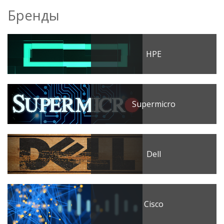
Бренды
HPE
Supermicro
Dell
Cisco