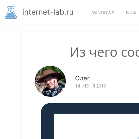
Перейти
Основная
к
internet-lab.ru
WINDOWS
LINUX
основному
навигация
содержанию
Из чего с
Олег
14 ИЮНЯ 2019