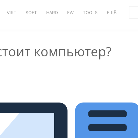
VIRT
SOFT
HARD
FW
TOOLS
ЕЩЁ…
остоит компьютер?