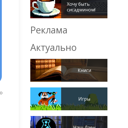
Хочу быть
сисадмином!
Реклама
Актуально
Книги
го
Игры
Наш Дзен