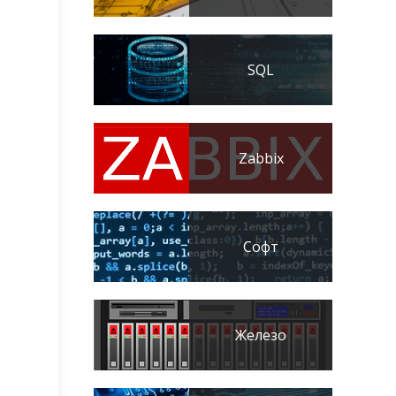
SQL
Zabbix
Софт
Железо