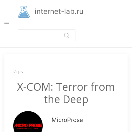
Перейти
к
internet-lab.ru
основному
содержанию
Строка
Игры
навигации
X-COM: Terror from
the Deep
MicroProse