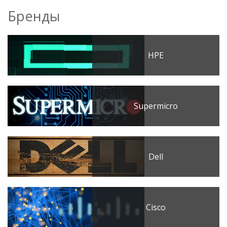
Бренды
HPE
Supermicro
Dell
Cisco