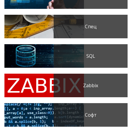
Спец
SQL
Zabbix
Софт