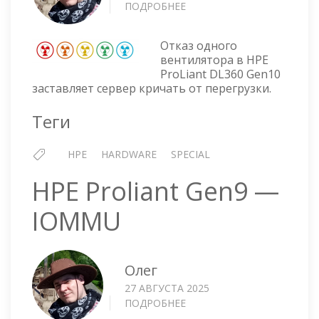
ПОДРОБНЕЕ
О
ТИШИНА,
КОТОРАЯ
Отказ одного
ОГЛУШАЕТ
вентилятора в HPE
ProLiant DL360 Gen10
заставляет сервер кричать от перегрузки.
Теги
HPE
HARDWARE
SPECIAL
HPE Proliant Gen9 —
IOMMU
Олег
27 АВГУСТА 2025
ПОДРОБНЕЕ
О
HPE