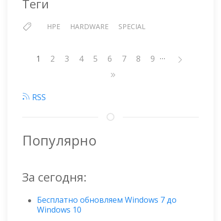
Теги
HPE
HARDWARE
SPECIAL
…
Нумерация
1
Страница
2
Страница
3
Страница
4
Страница
5
Страница
6
Страница
7
Страница
8
Страница
9
страниц
RSS
Популярно
За сегодня:
Бесплатно обновляем Windows 7 до
Windows 10