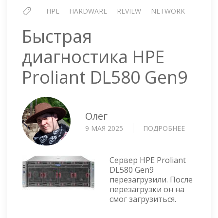
HPE
HARDWARE
REVIEW
NETWORK
Быстрая
диагностика HPE
Proliant DL580 Gen9
Олег
9 МАЯ 2025
ПОДРОБНЕЕ
О
БЫСТРАЯ
ДИАГНОС
HPE
Сервер HPE Proliant
PROLIAN
DL580 Gen9
перезагрузили. После
DL580
перезагрузки он на
GEN9
смог загрузиться.