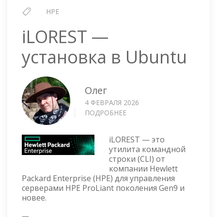
HPE
iLOREST —
установка в Ubuntu
Олег
4 ФЕВРАЛЯ 2026
ПОДРОБНЕЕ
О
ILOREST
—
iLOREST — это
УСТАНОВКА
утилита командной
В
строки (CLI) от
UBUNTU
компании Hewlett
Packard Enterprise (HPE) для управления
серверами HPE ProLiant поколения Gen9 и
новее.