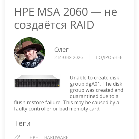
HPE MSA 2060 — не
создаётся RAID
Олег
2 ИЮНЯ 2026
ПОДРОБНЕЕ
О
HPE
MSA
2060
Unable to create disk
—
group dgA01. The disk
group was created and
НЕ
quarantined due to a
СОЗДА
flush restore failure. This may be caused by a
RAID
faulty controller or bad memoty card.
Теги
HPE
HARDWARE