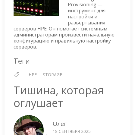
GEN10
Provisioning —
—
инструмент для
НАСТРОЙКА
настройки и
RAID
развёртывания
МАССИВА
серверов HPE. Он помогает системным
ЧЕРЕЗ
администраторам произвести начальную
INTELLIGENT
конфигурацию и правильную настройку
PROVISIONING
серверов.
Теги
HPE
STORAGE
Тишина, которая
оглушает
Олег
18 СЕНТЯБРЯ 2025