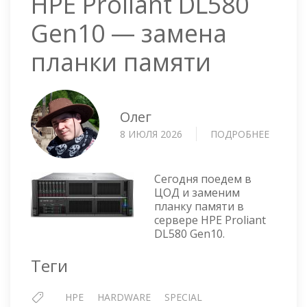
HPE Proliant DL580
Gen10 — замена
планки памяти
Олег
8 ИЮЛЯ 2026
ПОДРОБНЕЕ
О
HPE
PROLIA
DL580
Сегодня поедем в
GEN10
ЦОД и заменим
планку памяти в
—
сервере HPE Proliant
ЗАМЕН
DL580 Gen10.
ПЛАНК
ПАМЯТ
Теги
HPE
HARDWARE
SPECIAL