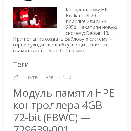
PROLIANT
К старенькому HP
GEN9
Proliant DL20
—
подключили MSA
IOMMU
2050. Накатили новую
систему: Debian 13.
При попытке создать файловую систему —
сервер уходит в ошибку, пищит, свистит,
спамит в консоль. iLO в панике.
Теги
INTEL
HPE
LINUX
Модуль памяти HPE
контроллера 4GB
72-bit (FBWC) —
729639-001