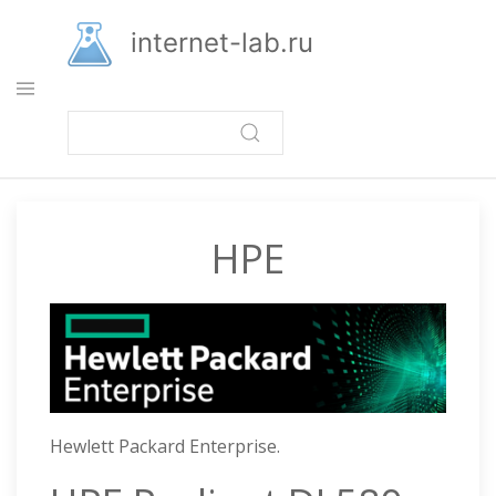
Перейти
к
internet-lab.ru
основному
содержанию
HPE
Hewlett Packard Enterprise.