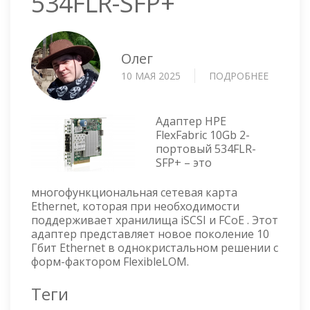
534FLR-SFP+
Олег
10 МАЯ 2025
ПОДРОБНЕЕ
О
СЕТЕВО
АДАПТЕ
534FLR-
Адаптер HPE
SFP+
FlexFabric 10Gb 2-
портовый 534FLR-
SFP+ – это
многофункциональная сетевая карта
Ethernet, которая при необходимости
поддерживает хранилища iSCSI и FCoE . Этот
адаптер представляет новое поколение 10
Гбит Ethernet в однокристальном решении с
форм-фактором FlexibleLOM.
Теги