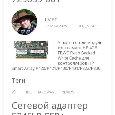
Олег
12 МАЯ 2025
ПОДРОБНЕЕ
О
МОДУЛ
ПАМЯТИ
HPE
У нас на столе модуль
КОНТРО
кэш памяти HP 4GB
FBWC Flash Backed
4GB
Write Cache для
72-
контроллеров HP
BIT
Smart Array P420/P421/P430/P431/P822/P830.
(FBWC)
—
Теги
729639-
001
HPE
HARDWARE
REVIEW
Сетевой адаптер