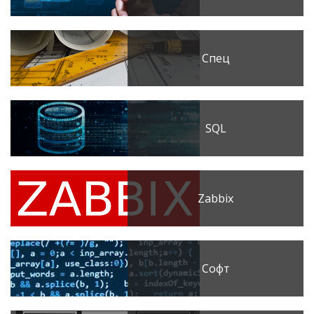
Спец
SQL
Zabbix
Софт