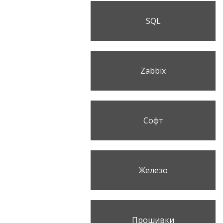
SQL
Zabbix
Софт
Железо
Прошивки