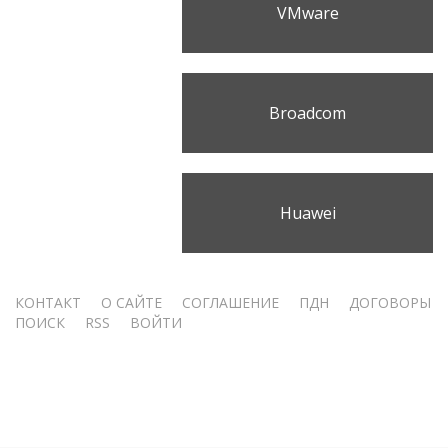
VMware
Broadcom
Huawei
Меню
КОНТАКТ
О САЙТЕ
СОГЛАШЕНИЕ
ПДН
ДОГОВОРЫ
ПОИСК
RSS
ВОЙТИ
учётной
записи
пользователя