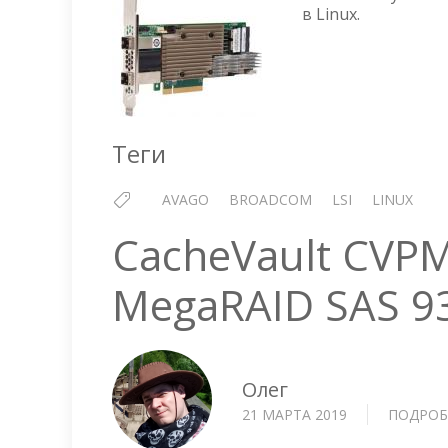
в Linux.
Теги
AVAGO
BROADCOM
LSI
LINUX
CacheVault CVP
MegaRAID SAS 93
Олег
21 МАРТА 2019
ПОДРОБ