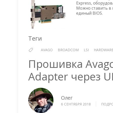
Express, оборудо
Можно ставить в 
единый BIOS.
Теги
AVAGO
BROADCOM
LSI
HARDWAR
Прошивка Avago 
Adapter через U
Олег
6 СЕНТЯБРЯ 2018
ПОДР