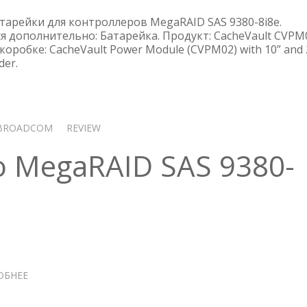
CVPM02
ДЛЯ
тарейки для контроллеров MegaRAID SAS 9380-8i8e.
КОНТРОЛЛЕРА
я дополнительно: Батарейка. Продукт: CacheVault CVPM
 коробке: CacheVault Power Module (CVPM02) with 10” and 
MEGARAID
der.
SAS
9380-
8I8E
BROADCOM
REVIEW
 MegaRAID SAS 9380-
ОБНЕЕ
О
ПРОШИВКА
AVAGO