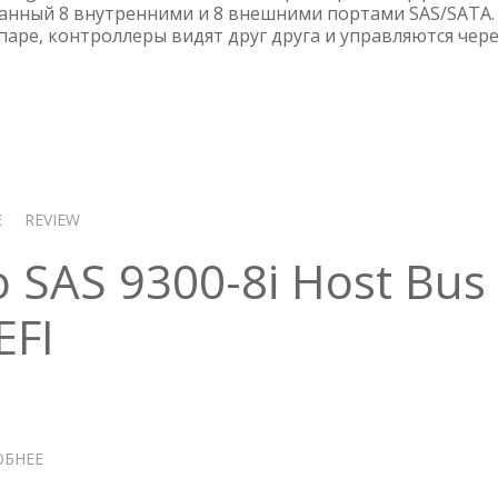
9380-
ванный 8 внутренними и 8 внешними портами SAS/SATA.
паре, контроллеры видят друг друга и управляются чер
8I8E
E
REVIEW
SAS 9300-8i Host Bus
EFI
ОБНЕЕ
О
ПРОШИВКА