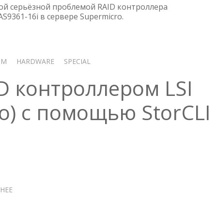
СБОЙ
вой серьёзной проблемой RAID контроллера
RAID
9361-16i в сервере Supermicro.
КОНТРОЛЛЕРА
AVAGOMEGARAIDSAS9361-
16I
OM
HARDWARE
SPECIAL
D контроллером LSI
o) с помощью StorCLI
НЕЕ
О
УПРАВЛЕНИЕ
RAID