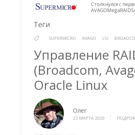
Столкнулся с пер
AVAGOMegaRAIDSAS
Теги
SUPERMICRO
AVAGO
LSI
BROADC
Управление RAI
(Broadcom, Avag
Oracle Linux
Олег
23 МАРТА 2020
ПОДРОБ