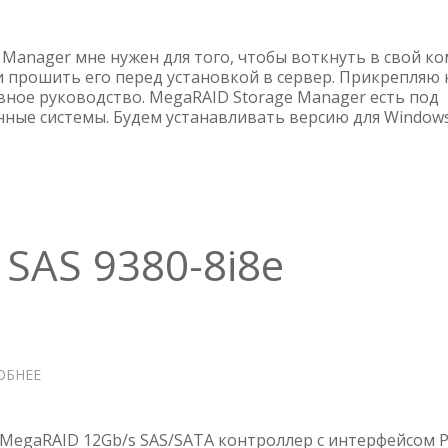
AVAGO
MEGARAID
STORAGE
 Manager мне нужен для того, чтобы воткнуть в свой к
MANAGER
и прошить его перед установкой в сервер. Прикрепляю 
вное руководство. MegaRAID Storage Manager есть под
—
ные системы. Будем устанавливать версию для Windows
ИНТЕРАКТИВНОЕ
РУКОВОДСТВО
SAS 9380-8i8e
ОБНЕЕ
О
AVAGO
MEGARAID
SAS
 MegaRAID 12Gb/s SAS/SATA контроллер с интерфейсом P