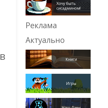
Хочу быть
сисадмином!
Реклама
Актуально
 в
Книги
Игры
Наш Дзен