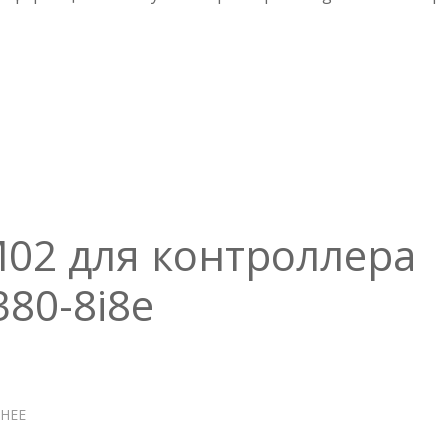
AVAGO
MEGARAID
И
БАТАРЕЙ
В
LINUX
M02 для контроллера
80-8i8e
НЕЕ
О
CACHEVAULT