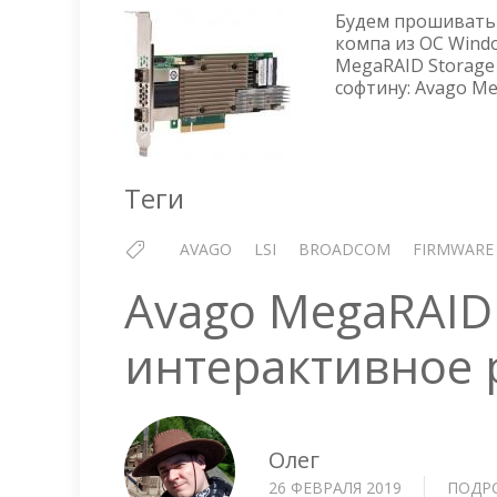
Будем прошивать 
компа из ОС Wind
MegaRAID Storage
софтину: Avago Me
Теги
AVAGO
LSI
BROADCOM
FIRMWARE
Avago MegaRAID
интерактивное 
Олег
26 ФЕВРАЛЯ 2019
ПОДР