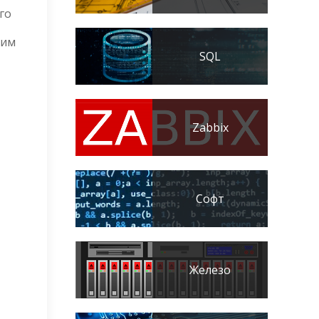
го
вим
SQL
Zabbix
Софт
Железо