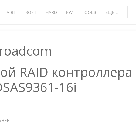
VIRT
SOFT
HARD
FW
TOOLS
ЕЩЁ…
roadcom
бой RAID контроллера
SAS9361-16i
БНЕЕ
О
SUPERMICRO
—