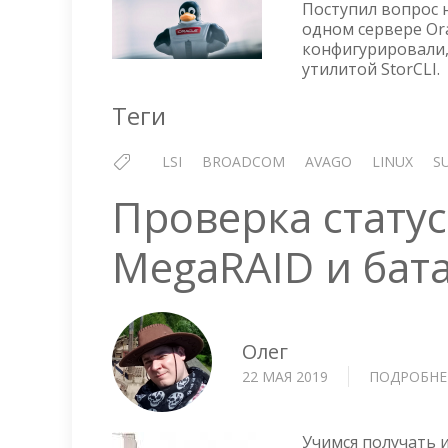
Поступил вопрос н
одном сервере Ora
конфигурировали,
утилитой StorCLI.
Теги
LSI
BROADCOM
AVAGO
LINUX
S
Проверка стату
MegaRAID и бата
Олег
22 МАЯ 2019
ПОДРОБНЕ
Учимся получать 