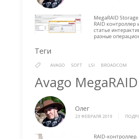
MegaRAID Storage
RAID контроллер 
статье интеракти
разные операцион
Теги
AVAGO
SOFT
LSI
BROADCOM
Avago MegaRAID 
Олег
23 ФЕВРАЛЯ 2019
ПОДР
RAID-контроллер.