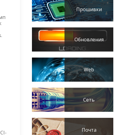
Прошивки
омп
к
.
Обновления
Web
Сеть
Почта
CI-