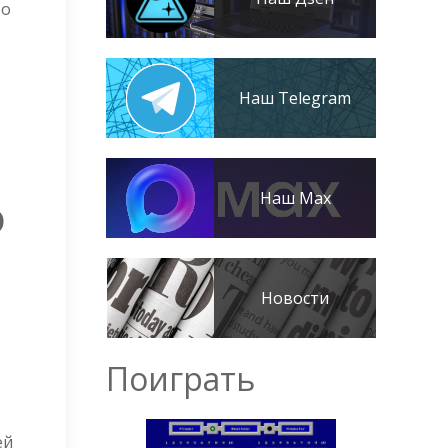
то
Наш Telegram
Наш Max
o
Новости
Поиграть
ей