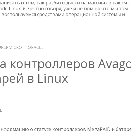
КОНТРОЛЛЕРОМ
аписать о том, как разбиты диски на массивы в каком-
LSI
cle Linux. Я, честно говоря, уже и не помню что мы там
 воспользуемся средствами операционной системы и
(BROADCOM,
AVAGO)
С
ПОМОЩЬЮ
STORCLI
В
UPERMICRO
ORACLE
ORACLE
LINUX
са контроллеров Avag
рей в Linux
Е
О
ПРОВЕРКА
СТАТУСА
КОНТРОЛЛЕРОВ
информацию о статусе контроллеров MegaRAID и батар