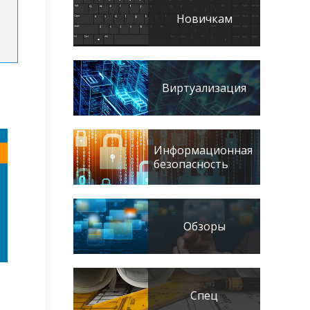
Новичкам
Виртуализация
Информационная
безопасность
Обзоры
Спец