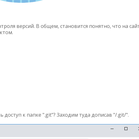
троля версий. В общем, становится понятно, что на сай
ектом.
оступ к папке ".git"? Заходим туда дописав "/.git/".