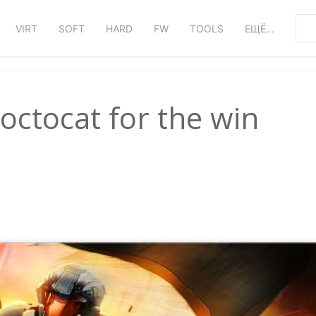
VIRT
SOFT
HARD
FW
TOOLS
ЕЩЁ…
ctocat for the win