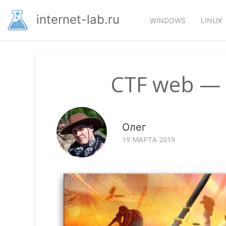
Перейти
Основная
к
internet-lab.ru
WINDOWS
LINUX
основному
навигация
содержанию
CTF web — o
Олег
19 МАРТА 2019