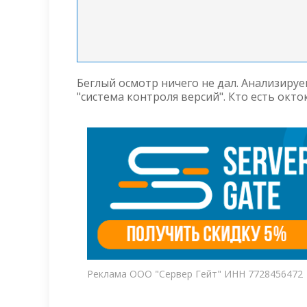
Беглый осмотр ничего не дал. Анализируем
"система контроля версий". Кто есть окто
Реклама ООО "Сервер Гейт" ИНН 7728456472