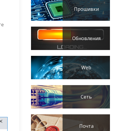
Прошивки
те
Обновления
Web
Сеть
Почта