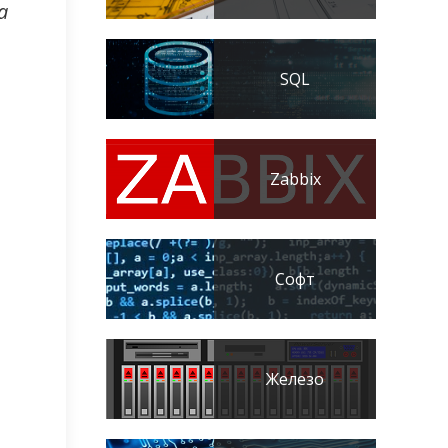
а
SQL
Zabbix
Софт
Железо