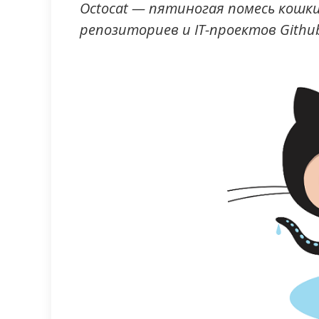
Octocat — пятиногая помесь кошк
репозиториев и IT-проектов Githu