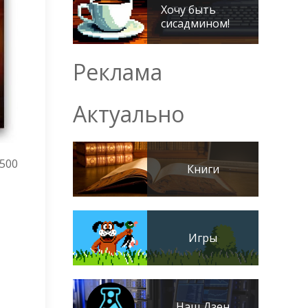
Хочу быть
сисадмином!
Реклама
Актуально
 500
Книги
Игры
Наш Дзен