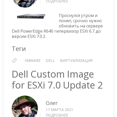
ПОДРОБНЕЕ
О
DELL
POWEREDGE
Проснулся утром и
R640
понял, срочно нужно
—
обновить на сервере
ОБНОВЛЕНИЕ
Dell PowerEdge R640 гипервизор ESXi 6.7 до
ESXI
версии ESXi 7.0.2.
6.7
ДО
Теги
ВЕРСИИ
ESXI
VMWARE
DELL
ВИРТУАЛИЗАЦИЯ
7.0.2
Dell Custom Image
for ESXi 7.0 Update 2
Олег
17 МАРТА 2021
ПОДРОБНЕЕ
О