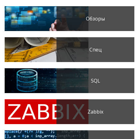
Обзоры
Спец
SQL
Zabbix