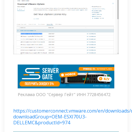
Реклама ООО "Сервер Гейт" ИНН 7728456472
https://customerconnect.vmware.com/en/downloads/d
downloadGroup=OEM-ESXI70U3-
DELLEMC&productId=974