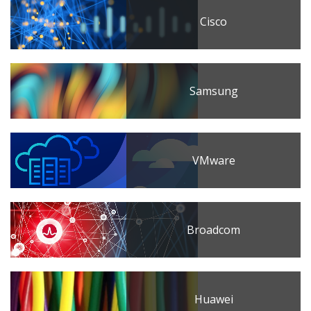
Cisco
Samsung
VMware
Broadcom
Huawei