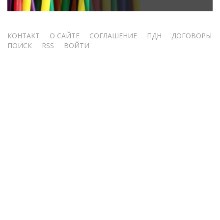
Меню
КОНТАКТ
О САЙТЕ
СОГЛАШЕНИЕ
ПДН
ДОГОВОРЫ
ПОИСК
RSS
ВОЙТИ
учётной
записи
пользователя