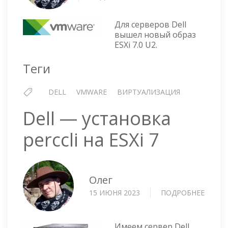
DELL
CUSTOM
Для серверов Dell
IMAGE
вышел новый образ
FOR
ESXi 7.0 U2.
ESXI
7.0
Теги
UPDATE
2
DELL
VMWARE
ВИРТУАЛИЗАЦИЯ
Dell — установка
perccli на ESXi 7
Олег
15 ИЮНЯ 2023
ПОДРОБНЕЕ
О
DELL
—
УСТА
Имеем сервер Dell