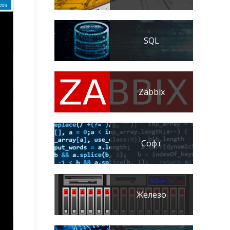
SQL
Zabbix
Софт
Железо