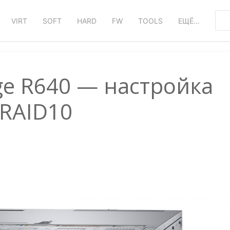
VIRT
SOFT
HARD
FW
TOOLS
ЕЩЁ…
ge R640 — настройка
RAID10