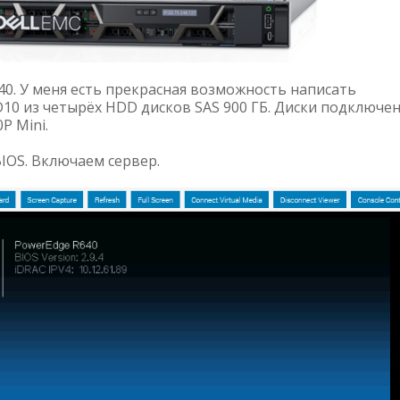
40. У меня есть прекрасная возможность написать
0 из четырёх HDD дисков SAS 900 ГБ. Диски подключен
P Mini.
IOS. Включаем сервер.