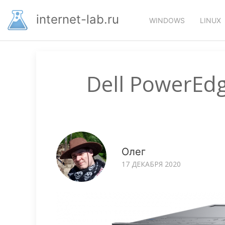
Перейти
Основная
к
internet-lab.ru
WINDOWS
LINUX
основному
навигация
содержанию
Dell PowerEd
Олег
17 ДЕКАБРЯ 2020