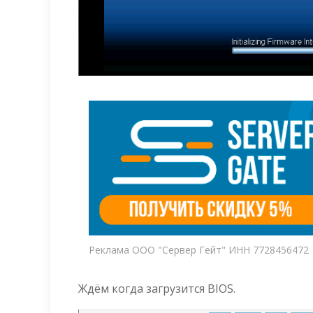
Реклама ООО "Сервер Гейт" ИНН 7728456472
Ждём когда загрузится BIOS.