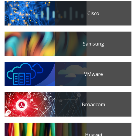
Cisco
Samsung
VMware
Broadcom
Huawei