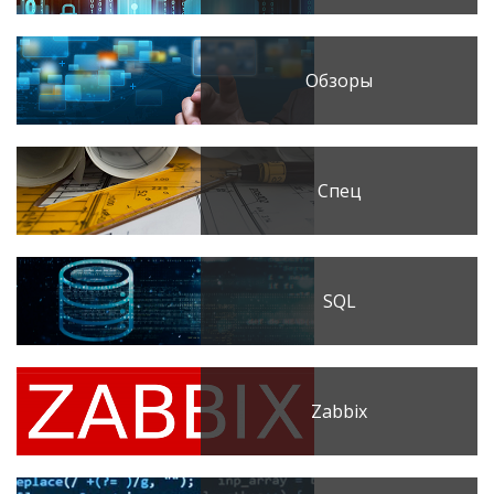
Обзоры
Спец
SQL
Zabbix