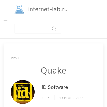
Перейти
к
internet-lab.ru
основному
содержанию
Строка
Игры
навигации
Quake
iD Software
1996
13 ИЮНЯ 2022