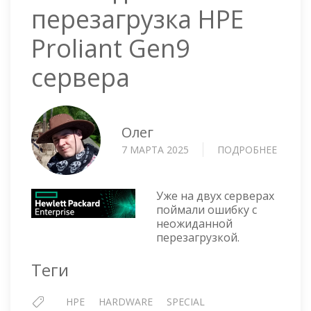
перезагрузка HPE
Proliant Gen9
сервера
Олег
7 МАРТА 2025
ПОДРОБНЕЕ
О
НЕОЖИ
ПЕРЕЗ
HPE
Уже на двух серверах
PROLI
поймали ошибку с
неожиданной
GEN9
перезагрузкой.
СЕРВЕ
Теги
HPE
HARDWARE
SPECIAL