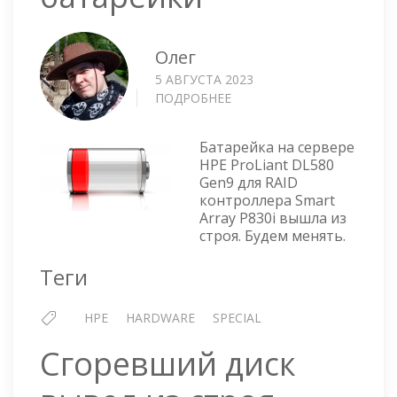
Олег
5 АВГУСТА 2023
ПОДРОБНЕЕ
О
HPE
PROLIANT
Батарейка на сервере
DL580
HPE ProLiant DL580
GEN9
Gen9 для RAID
—
контроллера Smart
ЗАМЕНА
Array P830i вышла из
БАТАРЕЙКИ
строя. Будем менять.
Теги
HPE
HARDWARE
SPECIAL
Сгоревший диск