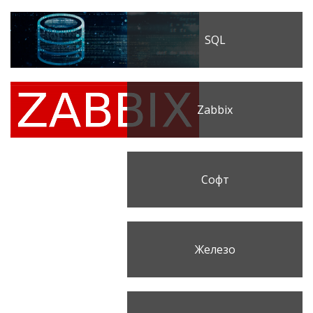
SQL
Zabbix
Софт
Железо