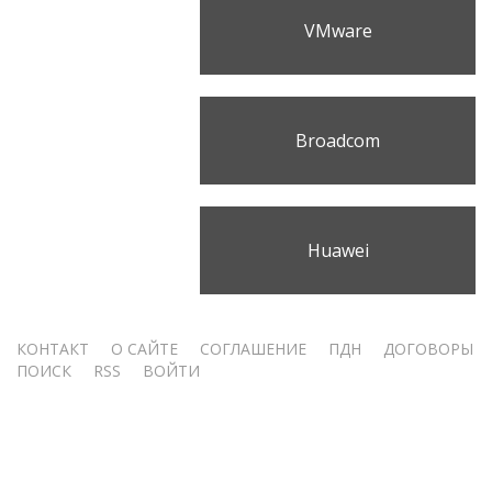
VMware
Broadcom
Huawei
Меню
КОНТАКТ
О САЙТЕ
СОГЛАШЕНИЕ
ПДН
ДОГОВОРЫ
ПОИСК
RSS
ВОЙТИ
учётной
записи
пользователя