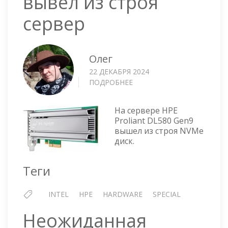
вывел из строя
сервер
Олег
22 ДЕКАБРЯ 2024
ПОДРОБНЕЕ
О
СГОРЕВШИЙ
ДИСК
На сервере HPE
ВЫВЕЛ
Proliant DL580 Gen9
ИЗ
вышел из строя NVMe
СТРОЯ
диск.
СЕРВЕР
Теги
INTEL
HPE
HARDWARE
SPECIAL
Неожиданная