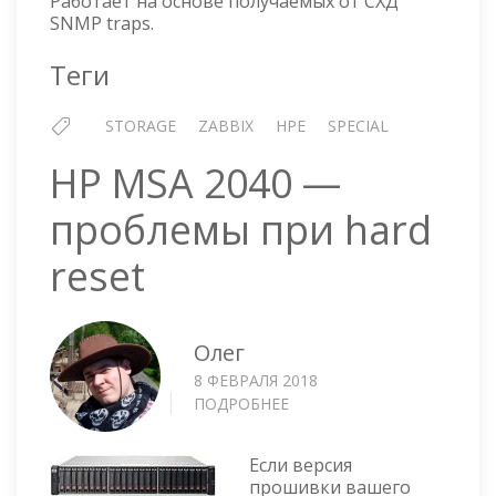
Работает на основе получаемых от СХД
И
SNMP traps.
HP
MSA
Теги
2050
STORAGE
ZABBIX
HPE
SPECIAL
HP MSA 2040 —
проблемы при hard
reset
Олег
8 ФЕВРАЛЯ 2018
ПОДРОБНЕЕ
О
HP
MSA
Если версия
2040
прошивки вашего