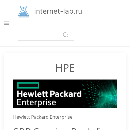
Перейти
к
internet-lab.ru
основному
содержанию
HPE
Hewlett Packard Enterprise.