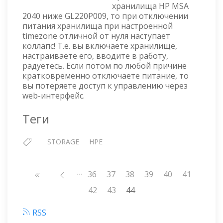
—
хранилища HP MSA
ПРОБЛЕМЫ
2040 ниже GL220P009, то при отключении
ПРИ
питания хранилища при настроенной
HARD
timezone отличной от нуля наступает
RESET
коллапс! Т.е. вы включаете хранилище,
настраиваете его, вводите в работу,
радуетесь. Если потом по любой причине
кратковременно отключаете питание, то
вы потеряете доступ к управлению через
web-интерфейс.
Теги
STORAGE
HPE
…
Нумерация
Страница
36
Страница
37
Страница
38
Страница
39
Страница
40
Страница
41
страниц
Страница
42
Страница
43
44
RSS