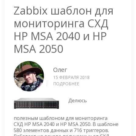
Zabbix шаблон для
мониторинга СХД
HP MSA 2040 и HP
MSA 2050
Олег
15 ФЕВРАЛЯ 2018
ПОДРОБНЕЕ
О
ZABBIX
ШАБЛОН
Делюсь
ДЛЯ
МОНИТОРИНГА
СХД
полезным шаблоном для мониторинга
HP
СХД HP MSA 2040 и HP MSA 2050. В шаблоне
MSA
580 элементов данных и 716 триггеров.
2040