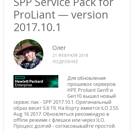
SPP Service Pack for
ProLiant — version
2017.10.1
Олег
21 ФЕВРАЛЯ 2018
ПОДРОБНЕЕ
О
SPP
SERVICE
Для обновления
PACK
прошивок серверов
FOR
HPE Proliant Gen9 и
PROLIANT
Gen10 вышел новый
—
сервис пак - SPP 2017.10.1. Оригинальный
VERSION
образ весит 5.6 Гб. На борту имеется iLO 2.55
2017.10.1
Aug 16 2017. Обновляться рекомендую в
offline режиме с флешки или через ILO.
Процесс долгий - согласовывайте простой.