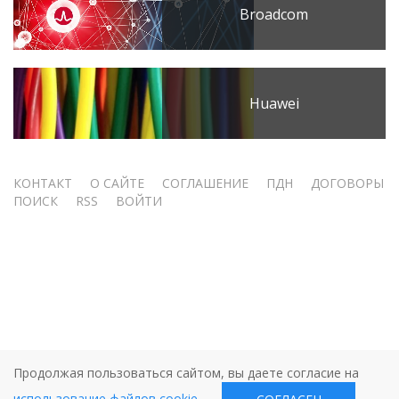
Broadcom
Huawei
Меню
КОНТАКТ
О САЙТЕ
СОГЛАШЕНИЕ
ПДН
ДОГОВОРЫ
ПОИСК
RSS
ВОЙТИ
учётной
записи
пользователя
Продолжая пользоваться сайтом, вы даете согласие на
использование файлов cookie
.