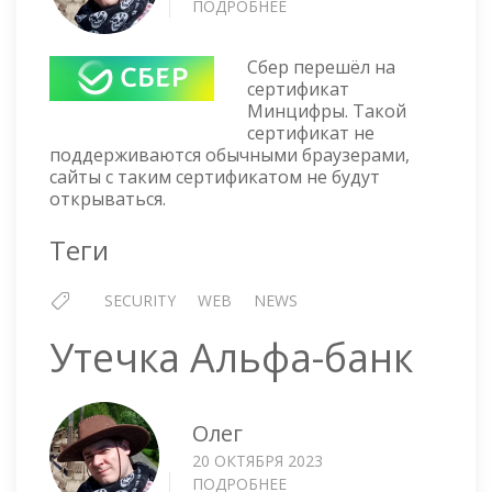
ПОДРОБНЕЕ
О
SBERBANK.RU
ПЕРЕШЁЛ
Сбер перешёл на
НА
сертификат
СЕРТИФИКАТ
Минцифры. Такой
МИНЦИФРЫ
сертификат не
поддерживаются обычными браузерами,
сайты с таким сертификатом не будут
открываться.
Теги
SECURITY
WEB
NEWS
Утечка Альфа-банк
Олег
20 ОКТЯБРЯ 2023
ПОДРОБНЕЕ
О