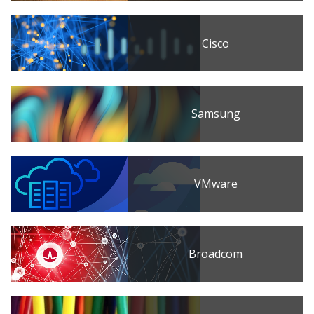
Cisco
Samsung
VMware
Broadcom