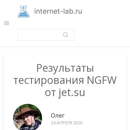
Перейти
к
internet-lab.ru
основному
содержанию
Результаты
тестирования NGFW
от jet.su
Олег
24 АПРЕЛЯ 2026