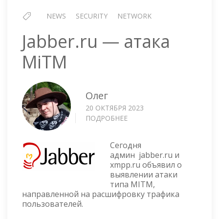
NEWS
SECURITY
NETWORK
Jabber.ru — атака
MiTM
Олег
20 ОКТЯБРЯ 2023
ПОДРОБНЕЕ
О
JABBER.RU
—
Сегодня
АТАКА
админ jabber.ru и
MITM
xmpp.ru объявил о
выявлении атаки
типа MITM,
направленной на расшифровку трафика
пользователей.