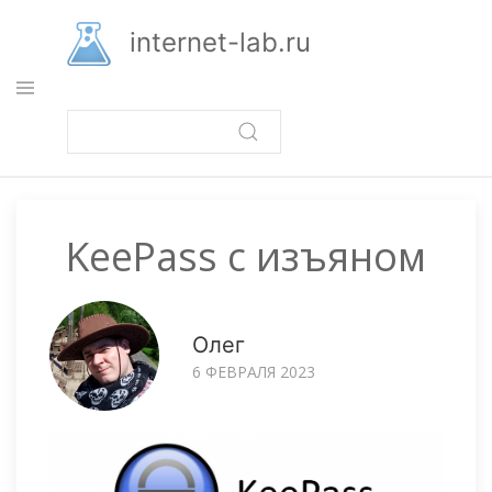
Перейти
к
internet-lab.ru
основному
содержанию
KeePass с изъяном
Олег
6 ФЕВРАЛЯ 2023