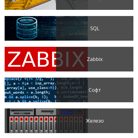
SQL
Zabbix
Софт
Железо