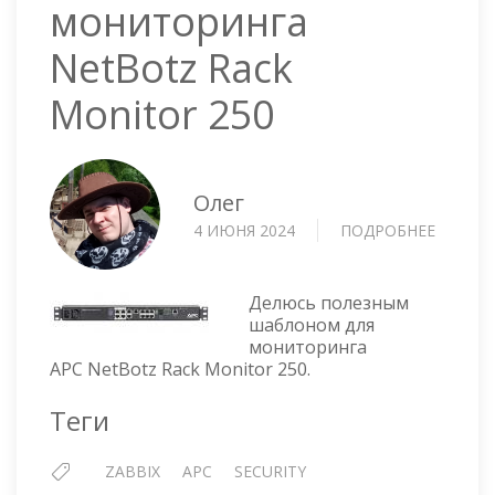
мониторинга
NetBotz Rack
Monitor 250
Олег
4 ИЮНЯ 2024
ПОДРОБНЕЕ
О
ZABBIX
ШАБЛО
ДЛЯ
Делюсь полезным
МОНИТ
шаблоном для
мониторинга
NETBO
APC NetBotz Rack Monitor 250.
RACK
MONIT
Теги
250
ZABBIX
APC
SECURITY