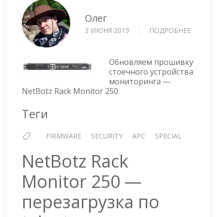
Олег
3 ИЮНЯ 2019
ПОДРОБНЕЕ
О
ПРОШИ
NETBO
RACK
Обновляем прошивку
MONIT
стоечного устройства
мониторинга —
250
NetBotz Rack Monitor 250.
Теги
FIRMWARE
SECURITY
APC
SPECIAL
NetBotz Rack
Monitor 250 —
перезагрузка по