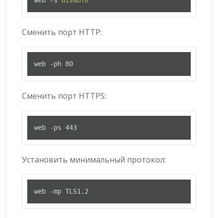
web -s 
disable
Сменить порт HTTP:
web -ph 80
Сменить порт HTTPS:
web -ps 443
Установить минимальный протокол:
web -mp TLS1.2