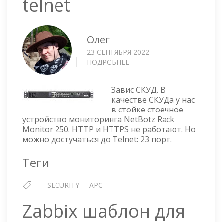
telnet
Олег
23 СЕНТЯБРЯ 2022
ПОДРОБНЕЕ
О
NETBOTZ
RACK
Завис СКУД. В
MONITOR
качестве СКУДа у нас
250
в стойке стоечное
—
устройство мониторинга NetBotz Rack
ПЕРЕЗАГРУЗКА
Monitor 250. HTTP и HTTPS не работают. Но
ПО
можно достучаться до Telnet: 23 порт.
TELNET
Теги
SECURITY
APC
Zabbix шаблон для