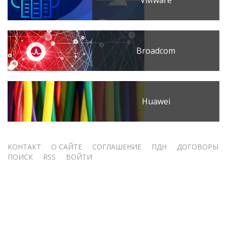
VMware
Broadcom
Huawei
Меню
КОНТАКТ
О САЙТЕ
СОГЛАШЕНИЕ
ПДН
ДОГОВОРЫ
ПОИСК
RSS
ВОЙТИ
учётной
записи
пользователя