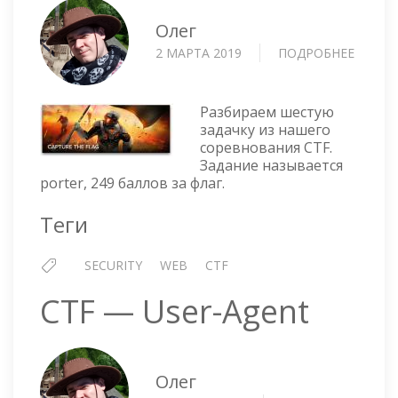
Олег
2 МАРТА 2019
ПОДРОБНЕЕ
О
CTF
WEB
—
Разбираем шестую
PORTE
задачку из нашего
соревнования CTF.
Задание называется
porter, 249 баллов за флаг.
Теги
SECURITY
WEB
CTF
CTF — User-Agent
Олег