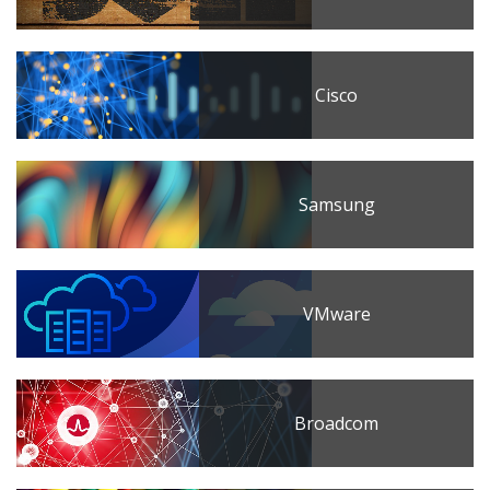
Cisco
Samsung
VMware
Broadcom