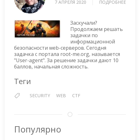
7 АПРЕЛЯ 2020
ПОДРОБНЕЕ
О
CTF
—
USER-
Заскучали?
AGEN
Продолжаем решать
задачки по
информационной
безопасности web-серверов. Сегодня
задачка с портала root-me.org, называется
"User-agent". За решение задачки дают 10
баллов, начальная сложность.
Теги
SECURITY
WEB
CTF
Популярно