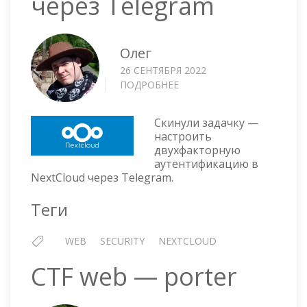
через Telegram
Олег
26 СЕНТЯБРЯ 2022
ПОДРОБНЕЕ
О
NEXTCLOUD
—
Скинули задачку —
2FA
настроить
ЧЕРЕЗ
двухфакторную
TELEGRAM
аутентификацию в
NextCloud через Telegram.
Теги
WEB
SECURITY
NEXTCLOUD
CTF web — porter