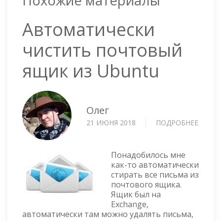
Похожие материалы
Автоматически
чистить почтовый
ящик из Ubuntu
Олег
21 ИЮНЯ 2018
ПОДРОБНЕЕ
О
АВТО
ЧИСТ
ПОЧТ
Понадобилось мне
ЯЩИК
как-то автоматически
стирать все письма из
ИЗ
почтового ящика.
UBUN
Ящик был на
Exchange,
автоматически там можно удалять письма,