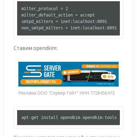
milter_protocol = 2

milter_default_action = accept

smtpd_milters = inet:localhost:8891

non_smtpd_milters = inet:localhost:8891
Ставим opendkim:
Реклама ООО "Сервер Гейт" ИНН 7728456472
apt-get install opendkim opendkim-tools