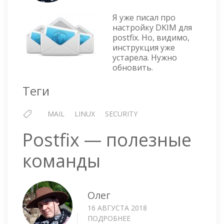
—
НАСТРО
Я уже писал про
DKIM
настройку DKIM для
postfix. Но, видимо,
2
инструкция уже
устарела. Нужно
обновить.
Теги
MAIL
LINUX
SECURITY
Postfix — полезные
команды
Олег
16 АВГУСТА 2018
ПОДРОБНЕЕ
О