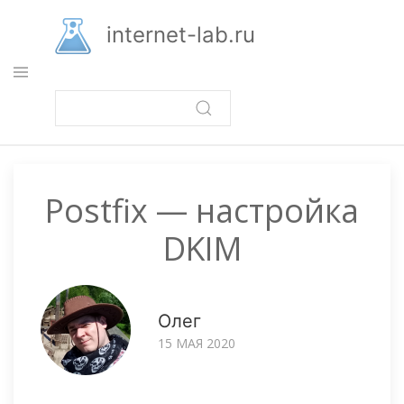
Перейти
к
internet-lab.ru
основному
содержанию
Postfix — настройка
DKIM
Олег
15 МАЯ 2020