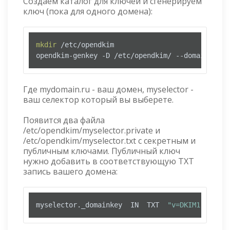
Создаём каталог для ключей и сгенерируем
ключ (пока для одного домена):
mkdir
 /etc/opendkim

Где mydomain.ru - ваш домен, myselector -
ваш селектор который вы выберете.
Появится два файла
/etc/opendkim/myselector.private и
/etc/opendkim/myselector.txt с секретным и
публичным ключами. Публичный ключ
нужно добавить в соответствующую TXT
запись вашего домена:
myselector._domainkey  IN  TXT  
"v=DKIM1; k=rsa