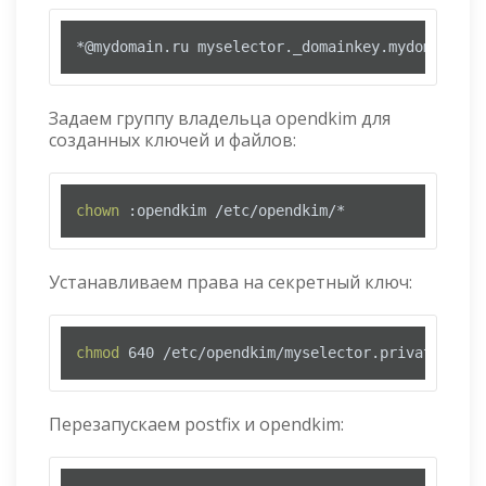
Задаем группу владельца opendkim для
созданных ключей и файлов:
chown
 :opendkim /etc/opendkim/*
Устанавливаем права на секретный ключ:
chmod
 640 /etc/opendkim/myselector.private
Перезапускаем postfix и opendkim: