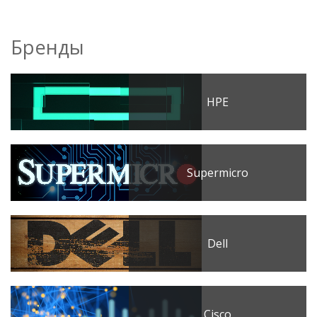
Бренды
HPE
Supermicro
Dell
Cisco