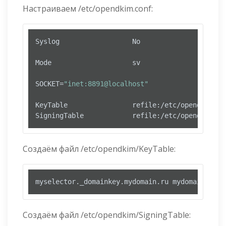
Настраиваем /etc/opendkim.conf:
Syslog                  No

Mode                    sv

SOCKET=
"inet:8891@localhost"
KeyTable                refile:/etc/opendkim/Key
Создаём файл /etc/opendkim/KeyTable:
Создаём файл /etc/opendkim/SigningTable: