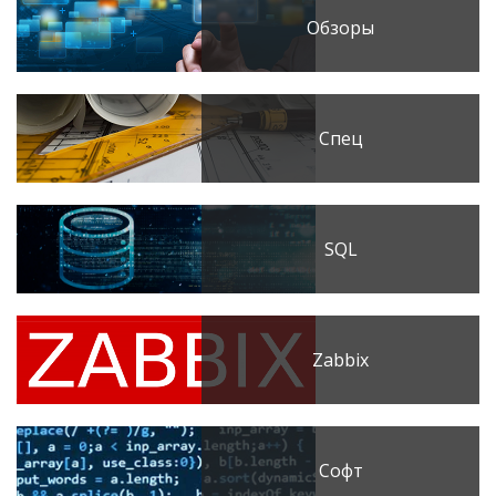
Обзоры
Спец
SQL
Zabbix
Софт