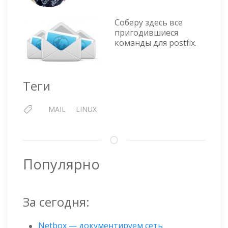
POSTFIX
—
Соберу здесь все
ПОЛЕЗНЫЕ
пригодившиеся
КОМАНДЫ
команды для postfix.
Теги
MAIL
LINUX
Популярно
За сегодня:
Netbox — документируем сеть