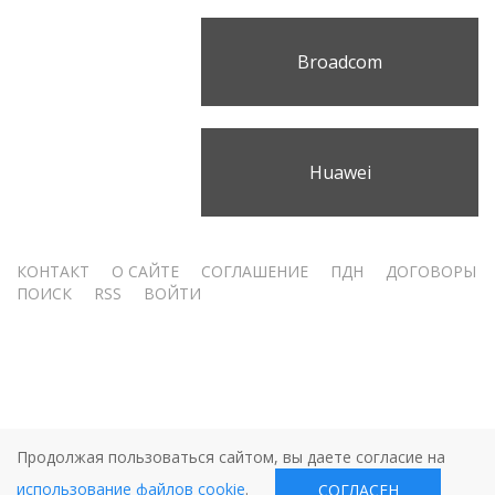
Broadcom
Huawei
Меню
КОНТАКТ
О САЙТЕ
СОГЛАШЕНИЕ
ПДН
ДОГОВОРЫ
ПОИСК
RSS
ВОЙТИ
учётной
записи
пользователя
Продолжая пользоваться сайтом, вы даете согласие на
использование файлов cookie
.
СОГЛАСЕН