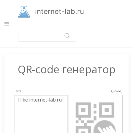
Перейти
к
internet-lab.ru
основному
содержанию
QR-code генератор
Текст:
QR-код: