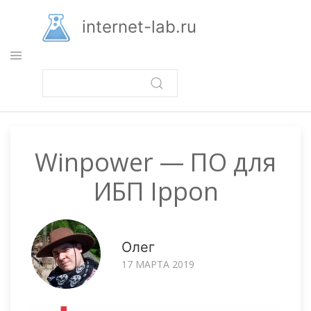
Перейти
к
internet-lab.ru
основному
содержанию
Winpower — ПО для
ИБП Ippon
Олег
17 МАРТА 2019