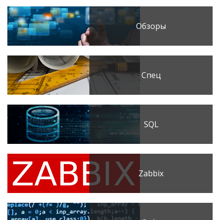
Обзоры
Спец
SQL
Zabbix