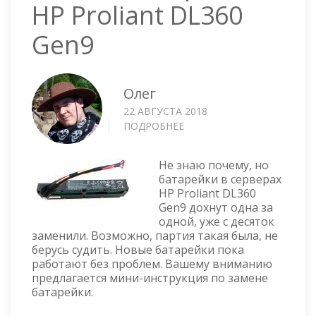
HP Proliant DL360
Gen9
Олег
22 АВГУСТА 2018
ПОДРОБНЕЕ
О
ЗАМЕНА
БАТАРЕЙКИ
Не знаю почему, но
В
батарейки в серверах
HP
HP Proliant DL360
PROLIANT
Gen9 дохнут одна за
DL360
одной, уже с десяток
GEN9
заменили. Возможно, партия такая была, не
берусь судить. Новые батарейки пока
работают без проблем. Вашему вниманию
предлагается мини-инструкция по замене
батарейки.