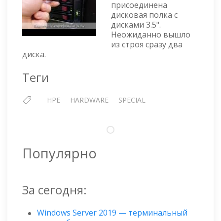
присоединена
HPE
дисковая полка с
MSA
дисками 3.5".
2040
Неожиданно вышло
НА
из строя сразу два
НЕОР
диска.
Теги
HPE
HARDWARE
SPECIAL
Популярно
За сегодня:
Windows Server 2019 — терминальный