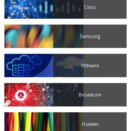
Cisco
Samsung
VMware
Broadcom
Huawei