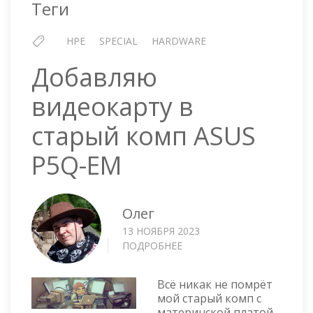
Теги
HPE
SPECIAL
HARDWARE
Добавляю
видеокарту в
старый комп ASUS
P5Q-EM
Олег
13 НОЯБРЯ 2023
ПОДРОБНЕЕ
О
ДОБАВЛЯЮ
ВИДЕОКАРТУ
Всё никак не помрёт
В
мой старый комп с
СТАРЫЙ
материнской платой