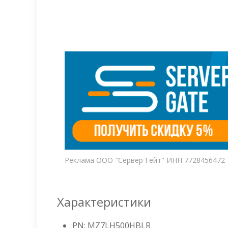
Реклама ООО "Сервер Гейт" ИНН 7728456472
Характеристики
PN: MZ7LH500HBLR