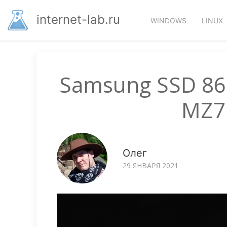
Перейти
Основная
к
internet-lab.ru
WINDOWS
LINUX
основному
навигация
содержанию
Samsung SSD 860
MZ7
Олег
29 ЯНВАРЯ 2021