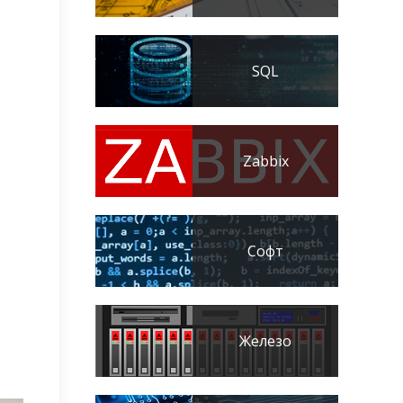
SQL
Zabbix
Софт
Железо