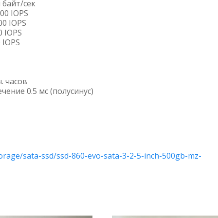
 байт/сек
000 IOPS
00 IOPS
0 IOPS
0 IOPS
. часов
чение 0.5 мс (полусинус)
rage/sata-ssd/ssd-860-evo-sata-3-2-5-inch-500gb-mz-