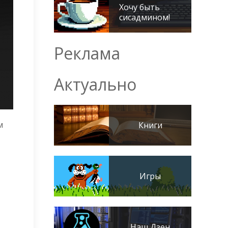
Хочу быть
сисадмином!
Реклама
Актуально
м
Книги
Игры
Наш Дзен