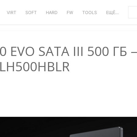
VIRT
SOFT
HARD
FW
TOOLS
ЕЩЁ…
 EVO SATA III 500 ГБ 
LH500HBLR