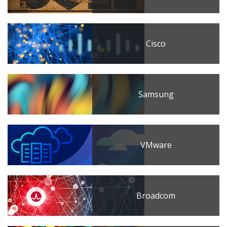
Cisco
Samsung
VMware
Broadcom