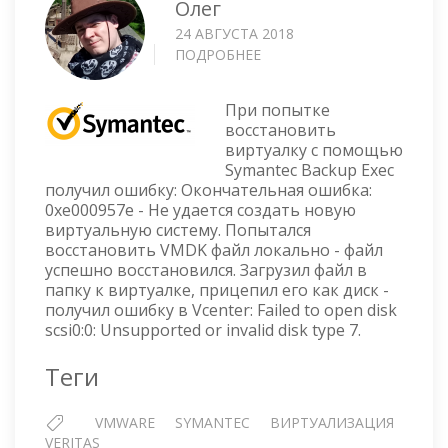
Олег
24 АВГУСТА 2018
ПОДРОБНЕЕ
О
SYMANTEC
BACKUP
При попытке
EXEC
восстановить
—
виртуалку с помощью
НЕ
Symantec Backup Exec
УДАЁТСЯ
получил ошибку: Окончательная ошибка:
СОЗДАТЬ
0xe000957e - Не удается создать новую
НОВУЮ
виртуальную систему. Попытался
ВИРТУАЛЬНУЮ
восстановить VMDK файл локально - файл
СИСТЕМУ
успешно восстановился. Загрузил файл в
папку к виртуалке, прицепил его как диск -
получил ошибку в Vcenter: Failed to open disk
scsi0:0: Unsupported or invalid disk type 7.
Теги
VMWARE
SYMANTEC
ВИРТУАЛИЗАЦИЯ
VERITAS