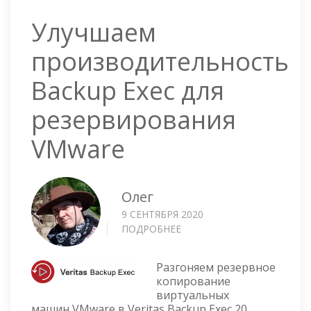
Улучшаем
производительность
Backup Exec для
резервирования
VMware
Олег
9 СЕНТЯБРЯ 2020
ПОДРОБНЕЕ
О
УЛУЧШАЕМ
ПРОИЗВОДИТЕЛЬНОСТЬ
Разгоняем резервное
BACKUP
копирование
EXEC
виртуальных
ДЛЯ
машин VMware в Veritas Backup Exec 20.