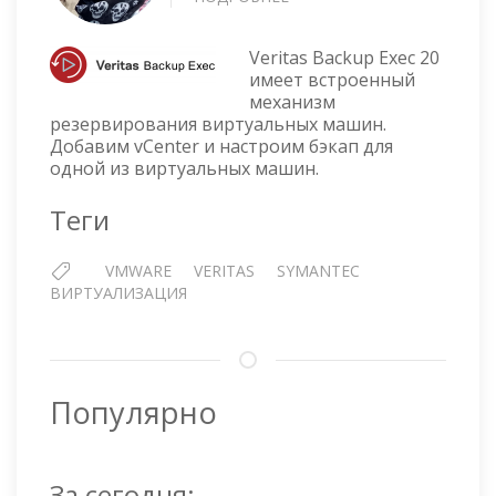
VERITAS
BACKUP
Veritas Backup Exec 20
EXEC
имеет встроенный
20
механизм
—
резервирования виртуальных машин.
НАСТРАИВАЕМ
Добавим vCenter и настроим бэкап для
РЕЗЕРВИРОВАНИЕ
одной из виртуальных машин.
ВИРТУАЛЬНОЙ
МАШИНЫ
Теги
VMWARE
VMWARE
VERITAS
SYMANTEC
ВИРТУАЛИЗАЦИЯ
Популярно
За сегодня: