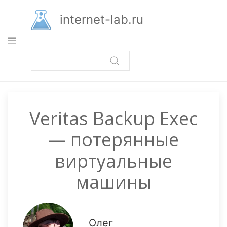
Перейти
к
internet-lab.ru
основному
содержанию
Veritas Backup Exec
— потерянные
виртуальные
машины
Олег