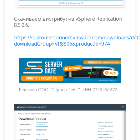
Скачиваем дистрибутив vSphere Replication
8.5.0.6.
https://customerconnect.vmware.com/downloads/deta
downloadGroup=VR8506&productId=974
Реклама ООО "Сервер Гейт" ИНН 7728456472