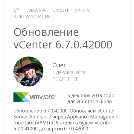
VMWARE
UPDATE
SPECIAL
ВИРТУАЛИЗАЦИЯ
Обновление
vCenter 6.7.0.42000
Олег
6 ДЕКАБРЯ 2019
ПОДРОБНЕЕ
О
ОБНОВЛЕНИЕ
VCENTER
5 декабря 2019 года
6.7.0.42000
для vCenter вышло
обновление 6.7.0.42000. Обновляем vCenter
Server Appliance через Appliance Management
Interface (VAMI). Обновлять будем vCenter
6.7.0.41000 до версии 6.7.0.42000.