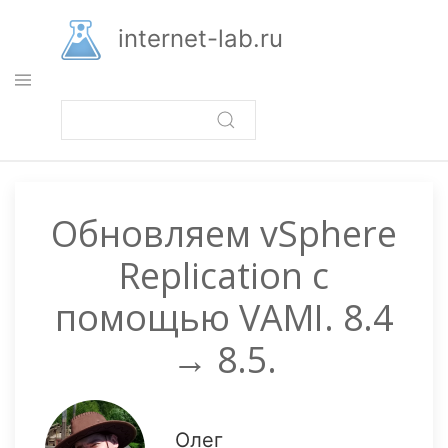
Перейти
к
internet-lab.ru
основному
содержанию
Обновляем vSphere
Replication с
помощью VAMI. 8.4
→ 8.5.
Олег