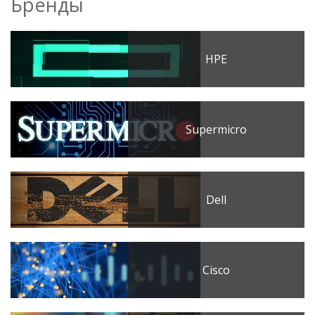
Бренды
HPE
Supermicro
Dell
Cisco