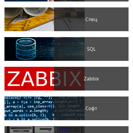
Спец
SQL
Zabbix
Софт