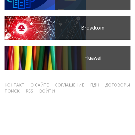
Broadcom
Huawei
Меню
КОНТАКТ
О САЙТЕ
СОГЛАШЕНИЕ
ПДН
ДОГОВОРЫ
ПОИСК
RSS
ВОЙТИ
учётной
записи
пользователя