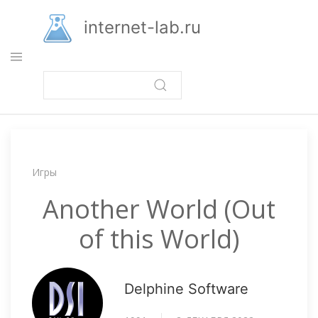
Перейти
к
internet-lab.ru
основному
содержанию
Строка
Игры
навигации
Another World (Out
of this World)
Delphine Software