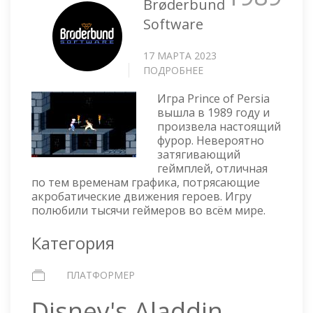
Brøderbund
Software
17 МАРТА 2023
ПОДРОБНЕЕ
О
PRINCE
Игра Prince of Persia
OF
вышла в 1989 году и
PERSIA
произвела настоящий
фурор. Невероятно
затягивающий
геймплей, отличная
по тем временам графика, потрясающие
акробатические движения героев. Игру
полюбили тысячи геймеров во всём мире.
Категория
ПЛАТФОРМЕР
Disney's Aladdin