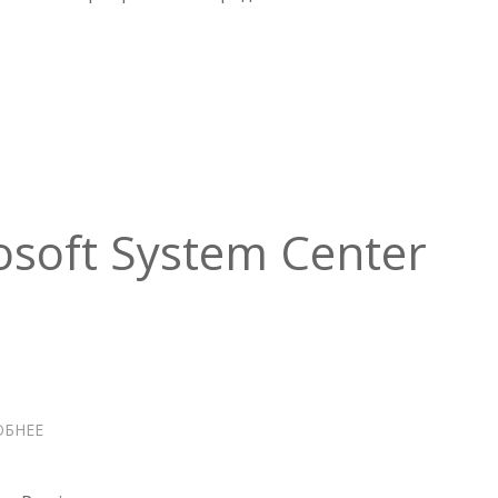
PROFESSIONALS
osoft System Center
ОБНЕЕ
О
INTRODUCING
MICROSOFT