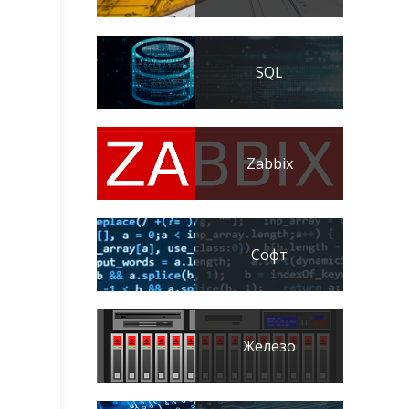
SQL
Zabbix
Софт
Железо