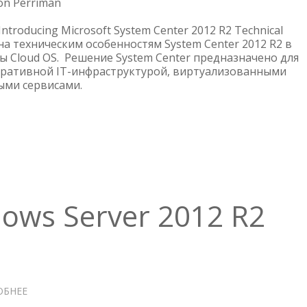
SYSTEM
on Perriman
CENTER
ntroducing Microsoft System Center 2012 R2 Technical
2012
а техническим особенностям System Center 2012 R2 в
R2
ы Cloud OS. Решение System Center предназначено для
ративной IT-инфраструктурой, виртуализованными
ыми сервисами.
dows Server 2012 R2
ОБНЕЕ
О
INTRODUCING