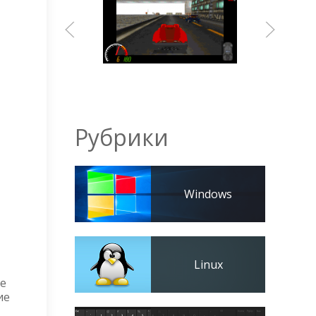
Рубрики
Windows
Linux
ые
ие