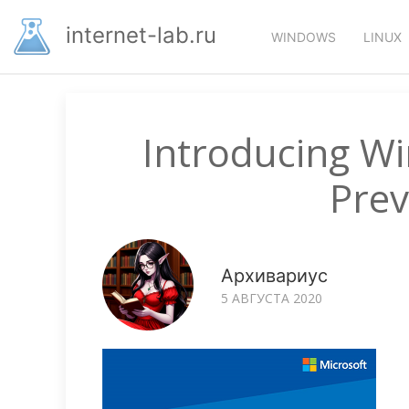
Перейти
Основная
к
internet-lab.ru
WINDOWS
LINUX
основному
навигация
содержанию
Introducing W
Prev
Архивариус
5 АВГУСТА 2020