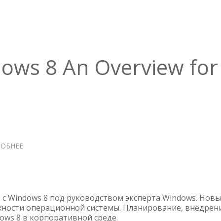
dows 8 An Overview for
ОБНЕЕ
О
INTRODUCING
WINDOWS
8
AN
 с Windows 8 под руководством эксперта Windows. Нов
OVERVIEW
ности операционной системы. Планирование, внедрен
FOR
ows 8 в корпоративной среде.
IT