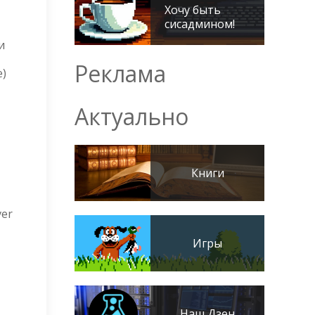
Хочу быть
сисадмином!
и
Реклама
e)
Актуально
Книги
ver
Игры
Наш Дзен