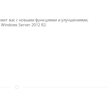
WINDOWS
SERVER
2012
омит вас с новыми функциями и улучшениями,
R2
Windows Server 2012 R2.