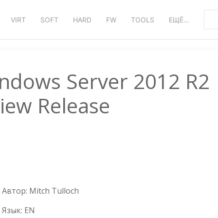
VIRT
SOFT
HARD
FW
TOOLS
ЕЩЁ…
indows Server 2012 R2
iew Release
Автор:
Mitch Tulloch
Язык:
EN