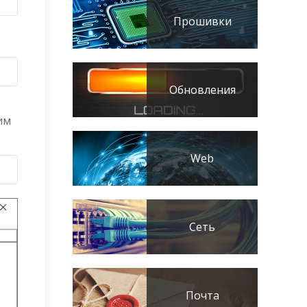
Прошивки
Обновления
им
Web
Сеть
Почта