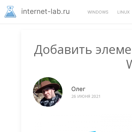
Перейти
Основная
к
internet-lab.ru
WINDOWS
LINUX
основному
навигация
содержанию
Добавить элеме
Олег
26 ИЮНЯ 2021