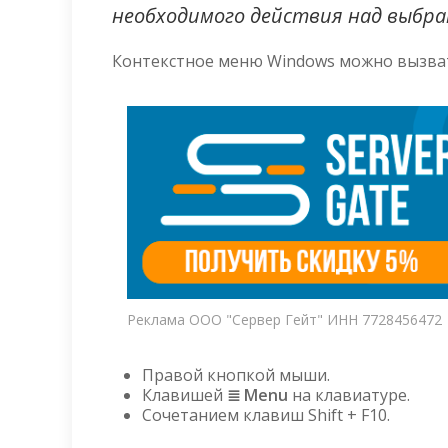
необходимого действия над выбр
Контекстное меню Windows можно вызват
Реклама ООО "Сервер Гейт" ИНН 7728456472
Правой кнопкой мыши.
Клавишей
≣ Menu
на клавиатуре.
Сочетанием клавиш Shift + F10.