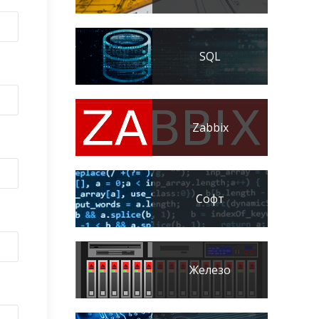
SQL
Zabbix
Софт
Железо