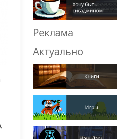
Хочу быть
сисадмином!
Реклама
Актуально
Книги
м
Игры
,
Наш Дзен