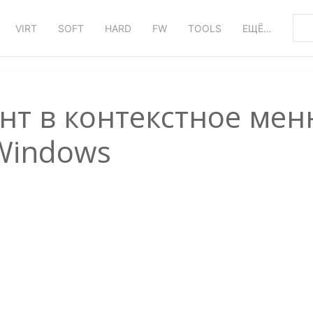
VIRT
SOFT
HARD
FW
TOOLS
ЕЩЁ…
нт в контекстное ме
Windows