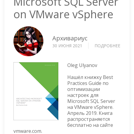
Microsoft SQL Server
on VMware vSphere
Архивариус
30 ИЮНЯ 2021
ПОДРОБНЕЕ
О
ARCHI
MICRO
SQL
Oleg Ulyanov
SERVE
Нашёл книжку Best
ON
Practices Guide по
VMWA
оптимизации
VSPHE
настроек для
Microsoft SQL Server
на VMware vSphere.
Апрель 2019. Книга
распространяется
бесплатно на сайте
vmware.com.