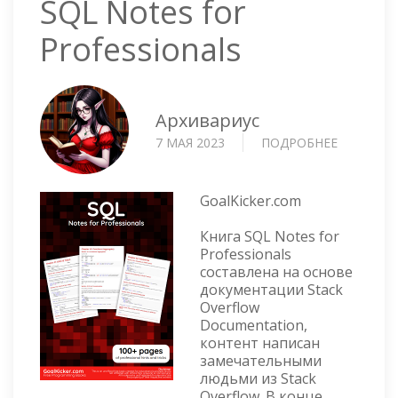
SQL Notes for
Professionals
Архивариус
7 МАЯ 2023
ПОДРОБНЕЕ
О
SQL
NOTES
FOR
GoalKicker.com
PROFESS
Книга SQL Notes for
Professionals
составлена на основе
документации Stack
Overflow
Documentation,
контент написан
замечательными
людьми из Stack
Overflow. В конце