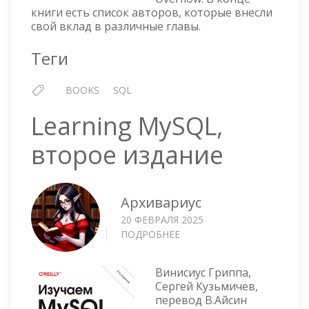
книги есть список авторов, которые внесли
свой вклад в различные главы.
Теги
BOOKS
SQL
Learning MySQL,
второе издание
Архивариус
20 ФЕВРАЛЯ 2025
ПОДРОБНЕЕ
О
LEARNING
MYSQL,
Винисиус Гриппа,
ВТОРОЕ
Сергей Кузьмичев,
ИЗДАНИЕ
перевод В.Айсин