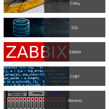
Спец
SQL
Zabbix
Софт
Железо