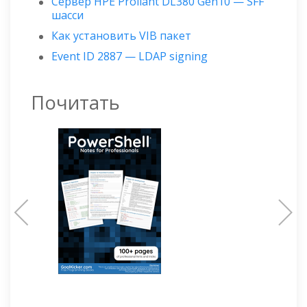
Сервер HPE Proliant DL380 Gen10 — SFF
шасси
Как установить VIB пакет
Event ID 2887 — LDAP signing
Почитать