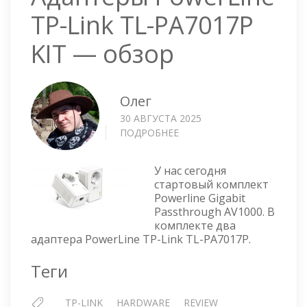
TP-Link TL-PA7017P
KIT — обзор
Олег
30 АВГУСТА 2025
ПОДРОБНЕЕ
О
АДАПТЕРЫ
POWERLINE
У нас сегодня
TP-
стартовый комплект
LINK
Powerline Gigabit
TL-
Passthrough AV1000. В
PA7017P
комплекте два
KIT
адаптера PowerLine TP-Link TL-PA7017P.
—
ОБЗОР
Теги
TP-LINK
HARDWARE
REVIEW