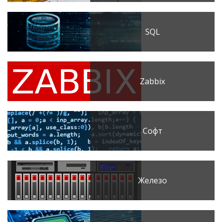
SQL
Zabbix
Софт
Железо