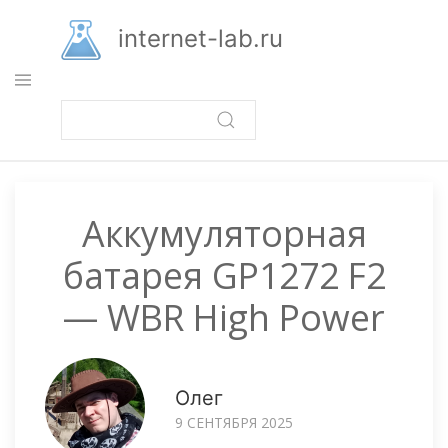
Перейти
к
internet-lab.ru
основному
содержанию
Аккумуляторная
батарея GP1272 F2
— WBR High Power
Олег
9 СЕНТЯБРЯ 2025