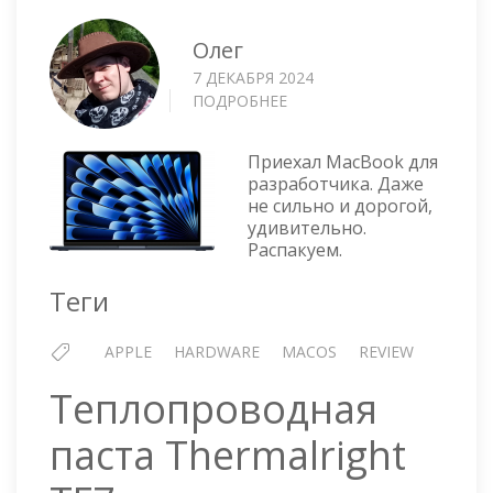
Олег
7 ДЕКАБРЯ 2024
ПОДРОБНЕЕ
О
APPLE
MACBOOK
Приехал MacBook для
AIR
разработчика. Даже
13-
не сильно и дорогой,
INCH
удивительно.
A3113
Распакуем.
Теги
APPLE
HARDWARE
MACOS
REVIEW
Теплопроводная
паста Thermalright