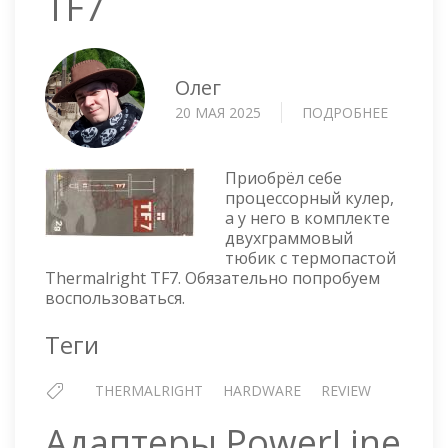
TF7
Олег
20 МАЯ 2025
ПОДРОБНЕЕ
О
ТЕПЛОП
ПАСТА
THERMA
Приобрёл себе
TF7
процессорный кулер,
а у него в комплекте
двухграммовый
тюбик с термопастой
Thermalright TF7. Обязательно попробуем
воспользоваться.
Теги
THERMALRIGHT
HARDWARE
REVIEW
Адаптеры PowerLine