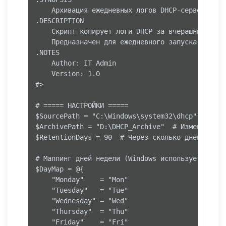
    Архивация ежедневных логов DHCP-сервера Wind
.DESCRIPTION

    Скрипт копирует логи DHCP за вчерашний день
    Предназначен для ежедневного запуска через 
.NOTES

    Author: IT Admin

    Version: 1.0

#>

# ===== НАСТРОЙКИ =====

$SourcePath = "C:\Windows\system32\dhcp"

$ArchivePath = "D:\DHCP_Archive"  # Измените на 
$RetentionDays = 90  # Через сколько дней удалят
# Маппинг дней недели (Windows использует 3-бук
$DayMap = @{

    "Monday"    = "Mon"

    "Tuesday"   = "Tue"

    "Wednesday" = "Wed"

    "Thursday"  = "Thu"

    "Friday"    = "Fri"
