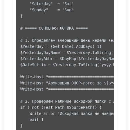
    "Saturday"  = "Sat"

    "Sunday"    = "Sun"

}

# ===== ОСНОВНАЯ ЛОГИКА =====

# 1. Определяем вчерашний день недели (на англий
$Yesterday = (Get-Date).AddDays(-1)

$YesterdayDayName = $Yesterday.ToString("dddd")
$YesterdayAbbr = $DayMap[$YesterdayDayName]    
$DateSuffix = $Yesterday.ToString("yyyy-MM-dd") 
Write-Host "===================================
Write-Host "Архивация DHCP-логов за $($Yesterda
Write-Host "===================================
# 2. Проверяем наличие исходной папки с логами

if (-not (Test-Path $SourcePath)) {

    Write-Error "Исходная папка не найдена: $Sou
    exit 1

}
