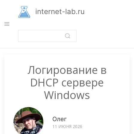
Перейти
к
internet-lab.ru
основному
содержанию
Логирование в
DHCP сервере
Windows
Олег
11 ИЮНЯ 2026