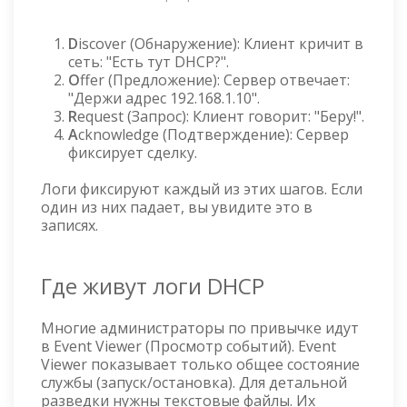
D
iscover (Обнаружение): Клиент кричит в
сеть: "Есть тут DHCP?".
O
ffer (Предложение): Сервер отвечает:
"Держи адрес 192.168.1.10".
R
equest (Запрос): Клиент говорит: "Беру!".
A
cknowledge (Подтверждение): Сервер
фиксирует сделку.
Логи фиксируют каждый из этих шагов. Если
один из них падает, вы увидите это в
записях.
Где живут логи DHCP
Многие администраторы по привычке идут
в Event Viewer (Просмотр событий). Event
Viewer показывает только общее состояние
службы (запуск/остановка). Для детальной
разведки нужны текстовые файлы. Их