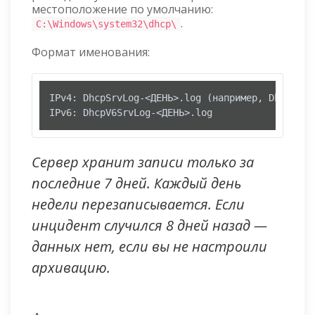
местоположение по умолчанию:
.
C:\Windows\system32\dhcp\
Формат именования:
IPv4: DhcpSrvLog-<ДЕНЬ>.log (например, DhcpSrvLo
IPv6: DhcpV6SrvLog-<ДЕНЬ>.log
Сервер хранит записи только за
последние 7 дней. Каждый день
недели перезаписывается. Если
инцидент случился 8 дней назад —
данных нет, если вы не настроили
архивацию.