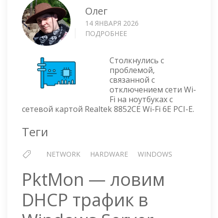
Олег
14 ЯНВАРЯ 2026
ПОДРОБНЕЕ
О
ОТКЛЮЧАЕТСЯ
WI-
Столкнулись с
FI
проблемой,
НА
связанной с
НОУТБУКАХ
отключением сети Wi-
С
Fi на ноутбуках с
СЕТЕВОЙ
сетевой картой Realtek 8852CE Wi-Fi 6E PCI-E.
КАРТОЙ
REALTEK
Теги
8852CE
WI-
NETWORK
HARDWARE
WINDOWS
FI
6E
PktMon — ловим
PCI-
E
DHCP трафик в