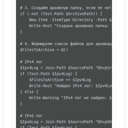
# 3. Создаём архивную папку, если её нет

if (-not (Test-Path $ArchivePath)) {

    New-Item -ItemType Directory -Path $Archive
    Write-Host "Создана архивная папка: $Archiv
}

# 4. Формируем список файлов для архивации (IPv
$FilesToArchive = @()

# IPv4 лог

$Ipv4Log = Join-Path $SourcePath "DhcpSrvLog-$Y
if (Test-Path $Ipv4Log) {

    $FilesToArchive += $Ipv4Log

    Write-Host "Найден IPv4 лог: $Ipv4Log" -For
} else {

    Write-Warning "IPv4 лог не найден: $Ipv4Log"
}

# IPv6 лог

$Ipv6Log = Join-Path $SourcePath "DhcpV6SrvLog-
if (Test-Path $Ipv6Log) {
