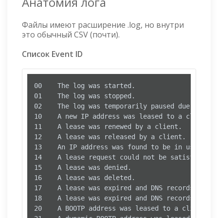
Анатомия лога
Файлы имеют расширение .log, но внутри
это обычный CSV (почти).
Список Event ID
00    The log was started.

01    The log was stopped.

02    The log was temporarily paused due to low 
10    A new IP address was leased to a client.

11    A lease was renewed by a client.

12    A lease was released by a client.

13    An IP address was found to be in use on th
14    A lease request could not be satisfied be
15    A lease was denied.

16    A lease was deleted.

17    A lease was expired and DNS records for a
18    A lease was expired and DNS records were d
20    A BOOTP address was leased to a client.
