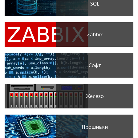
SQL
Zabbix
Софт
Железо
Прошивки