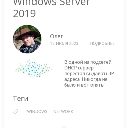
Windows Server
2019
Олег
12 ИЮЛЯ 2023
ПОДРОБНЕЕ
О
PKTM
—
ЛОВИ
В одной из подсетей
DHCP
DHCP сервер
перестал выдавать IP
ТРАФ
адреса. Никогда не
В
было и вот опять.
WIND
SERVE
Теги
2019
WINDOWS
NETWORK