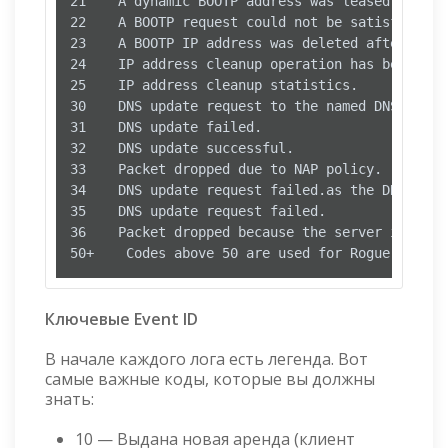
21    A dynamic BOOTP address was leased to a cl
22    A BOOTP request could not be satisfied be
23    A BOOTP IP address was deleted after chec
24    IP address cleanup operation has began.

25    IP address cleanup statistics.

30    DNS update request to the named DNS server
31    DNS update failed.

32    DNS update successful.

33    Packet dropped due to NAP policy.

34    DNS update request failed.as the DNS upda
35    DNS update request failed.

36    Packet dropped because the server is in f
50+    Codes above 50 are used for Rogue Server
Ключевые Event ID
В начале каждого лога есть легенда. Вот
самые важные коды, которые вы должны
знать:
10 — Выдана новая аренда (клиент