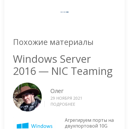
Похожие материалы
Windows Server
2016 — NIC Teaming
Олег
29 НОЯБРЯ 2021
ПОДРОБНЕЕ
О
WINDOWS
SERVER
Агрегируем порты на
2016
двухпортовой 10G
—