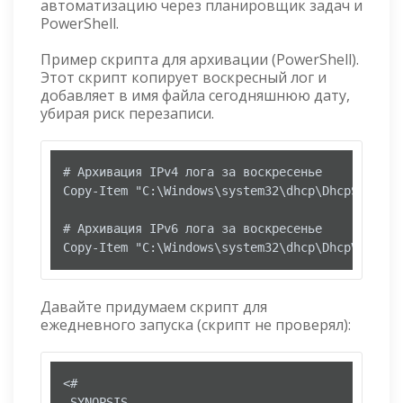
автоматизацию через планировщик задач и
PowerShell.
Пример скрипта для архивации (PowerShell).
Этот скрипт копирует воскресный лог и
добавляет в имя файла сегодняшнюю дату,
убирая риск перезаписи.
# Архивация IPv4 лога за воскресенье

Copy-Item "C:\Windows\system32\dhcp\DhcpSrvLog-
# Архивация IPv6 лога за воскресенье

Copy-Item "C:\Windows\system32\dhcp\DhcpV6SrvLo
Давайте придумаем скрипт для
ежедневного запуска (скрипт не проверял):
<#

.SYNOPSIS
