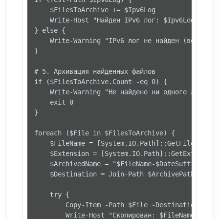
    $FilesToArchive += $Ipv6Log

    Write-Host "Найден IPv6 лог: $Ipv6Log" -For
} else {

    Write-Warning "IPv6 лог не найден (возможно
}

# 5. Архивация найденных файлов

if ($FilesToArchive.Count -eq 0) {

    Write-Warning "Не найдено ни одного лог-фай
    exit 0

}

foreach ($File in $FilesToArchive) {

    $FileName = [System.IO.Path]::GetFileNameWi
    $Extension = [System.IO.Path]::GetExtension(
    $ArchivedName = "$FileName-$DateSuffix$Exten
    $Destination = Join-Path $ArchivePath $Archi
    try {

        Copy-Item -Path $File -Destination $Dest
        Write-Host "Скопирован: $FileName$Exten