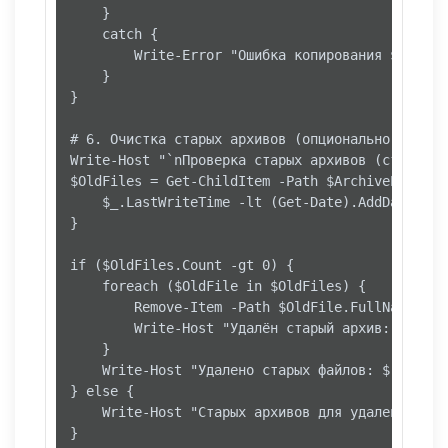
    }

    catch {

        Write-Error "Ошибка копирования $FileNa
    }

}

# 6. Очистка старых архивов (опционально)

Write-Host "`nПроверка старых архивов (старше $
$OldFiles = Get-ChildItem -Path $ArchivePath -F
    $_.LastWriteTime -lt (Get-Date).AddDays(-$Re
}

if ($OldFiles.Count -gt 0) {

    foreach ($OldFile in $OldFiles) {

        Remove-Item -Path $OldFile.FullName -For
        Write-Host "Удалён старый архив: $($Old
    }

    Write-Host "Удалено старых файлов: $($OldFi
} else {

    Write-Host "Старых архивов для удаления не 
}
