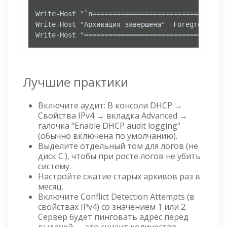
Write-Host "`n=================================
Write-Host "Архивация завершена" -ForegroundColo
Write-Host "===================================
Лучшие практики
Включите аудит: В консоли DHCP →
Свойства IPv4 → вкладка Advanced →
галочка "Enable DHCP audit logging"
(обычно включена по умолчанию).
Выделите отдельный том для логов (не
диск C:), чтобы при росте логов не убить
систему.
Настройте сжатие старых архивов раз в
месяц.
Включите Conflict Detection Attempts (в
свойствах IPv4) со значением 1 или 2.
Сервер будет пинговать адрес перед