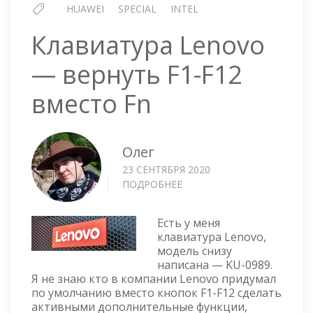
HUAWEI
SPECIAL
INTEL
Клавиатура Lenovo
— вернуть F1-F12
вместо Fn
Олег
23 СЕНТЯБРЯ 2020
ПОДРОБНЕЕ
О
КЛАВИАТУРА
LENOVO
Есть у меня
—
клавиатура Lenovo,
ВЕРНУТЬ
модель снизу
F1-
написана — KU-0989.
F12
Я не знаю кто в компании Lenovo придумал
ВМЕСТО
по умолчанию вместо кнопок F1-F12 сделать
FN
активными дополнительные функции,