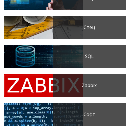
Спец
SQL
Zabbix
Софт