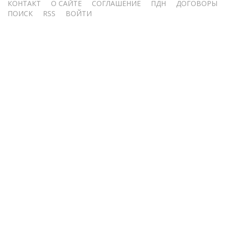
Меню
КОНТАКТ
О САЙТЕ
СОГЛАШЕНИЕ
ПДН
ДОГОВОРЫ
ПОИСК
RSS
ВОЙТИ
учётной
записи
пользователя