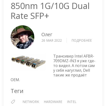
850nm 1G/10G Dual
Rate SFP+
Олег
26 МАЯ 2022
ПОДРОБНЕЕ
О
ТРАНСИ
INTEL
AFBR-
Трансивер Intel AFBR-
709DMZ
709DMZ-IN3 я уже где-
то видел. А потом сам
IN3
у себя нагуглил, Dell
850NM
такие же продаёт
1G/10G
OEM.
DUAL
RATE
Теги
SFP+
NETWORK
HARDWARE
INTEL