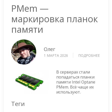
PMem —
маркировка планок
памяти
Олег
1 МАРТА 2026
ПОДРОБНЕЕ
О
PMEM
—
МАРК
В серверах стали
ПЛАНО
попадаться планки
памяти Intel Optane
ПАМЯ
PMem. Всё чаще их
используют.
Теги