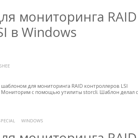
для мониторинга RAID
SI в Windows
БНЕЕ
О
ZABBIX
ШАБЛОН
ДЛЯ
шаблоном для мониторинга RAID контроллеров LSI
МОНИТОРИНГА
. Мониторим с помощью утилиты storcli. Шаблон делал с
RAID
КОНТРОЛЛЕРОВ
LSI
В
SPECIAL
WINDOWS
WINDOWS
для мониторинга RAID