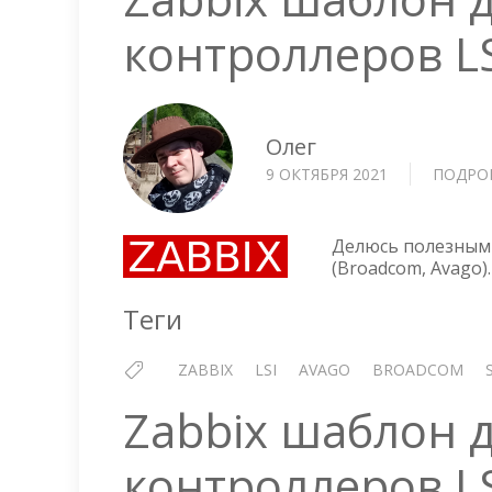
контроллеров LS
Олег
9 ОКТЯБРЯ 2021
ПОДРО
Делюсь полезным 
(Broadcom, Avago)
Теги
ZABBIX
LSI
AVAGO
BROADCOM
Zabbix шаблон 
контроллеров LSI