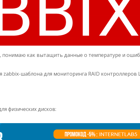
г, понимаю как вытащить данные о температуре и ошиб
я zabbix-шаблона для мониторинга RAID контроллеров L
ля физических дисков: