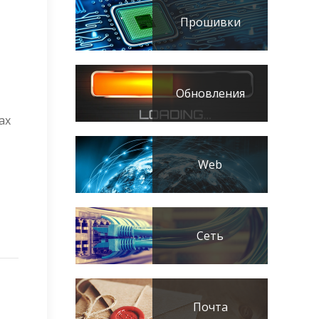
Прошивки
Обновления
ах
Web
Сеть
Почта