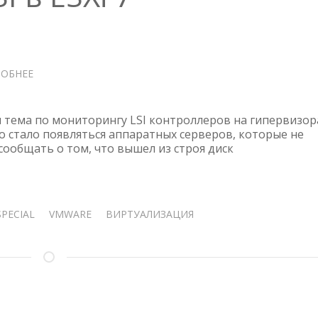
ОБНЕЕ
О
ZABBIX
ШАБЛОН
ДЛЯ
я тема по мониторингу LSI контроллеров на гипервизор
МОНИТОРИНГА
го стало появляться аппаратных серверов, которые не
сообщать о том, что вышел из строя диск
RAID
КОНТРОЛЛЕРОВ
LSI
В
ESXI
SPECIAL
VMWARE
ВИРТУАЛИЗАЦИЯ
7