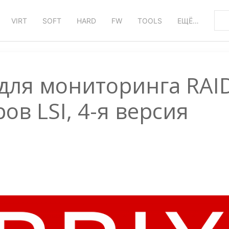
VIRT
SOFT
HARD
FW
TOOLS
ЕЩЁ…
 для мониторинга RAI
ов LSI, 4-я версия