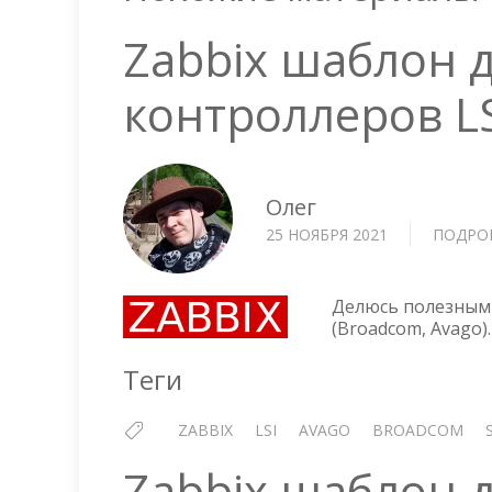
Zabbix шаблон 
контроллеров L
Олег
25 НОЯБРЯ 2021
ПОДРО
Делюсь полезным 
(Broadcom, Avago)
Теги
ZABBIX
LSI
AVAGO
BROADCOM
Zabbix шаблон 