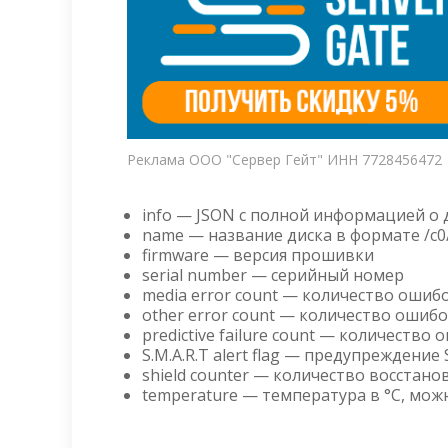
Реклама ООО "Сервер Гейт" ИНН 7728456472
info — JSON с полной информацией о 
name — название диска в формате /c0/
firmware — версия прошивки
serial number — серийный номер
media error count — количество ошибок
other error count — количество ошибок
predictive failure count — количество
S.M.A.R.T alert flag — предупреждение 
shield counter — количество восстано
temperature — температура в °C, мож