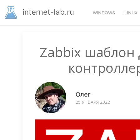
Перейти
Основная
к
internet-lab.ru
WINDOWS
LINUX
основному
навигация
содержанию
Zabbix шаблон
контроллер
Олег
25 ЯНВАРЯ 2022