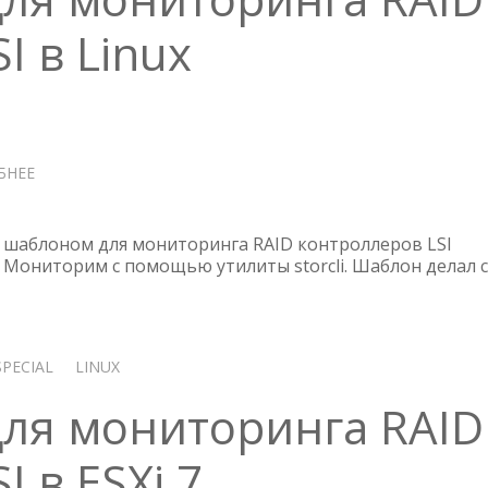
I в Linux
БНЕЕ
О
ZABBIX
ШАБЛОН
ДЛЯ
шаблоном для мониторинга RAID контроллеров LSI
МОНИТОРИНГА
. Мониторим с помощью утилиты storcli. Шаблон делал с
RAID
КОНТРОЛЛЕРОВ
LSI
В
SPECIAL
LINUX
LINUX
для мониторинга RAID
 в ESXi 7