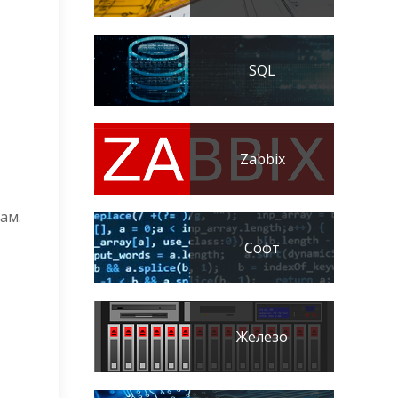
SQL
Zabbix
ам.
Софт
Железо