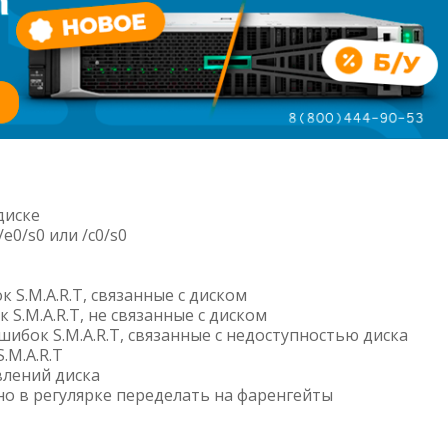
диске
e0/s0 или /c0/s0
 S.M.A.R.T, связанные с диском
 S.M.A.R.T, не связанные с диском
 ошибок S.M.A.R.T, связанные с недоступностью диска
S.M.A.R.T
влений диска
но в регулярке переделать на фаренгейты