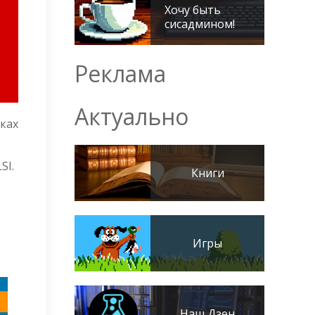
Хочу быть
сисадмином!
Реклама
Актуально
ках
SI.
Книги
Игры
Наш Дзен