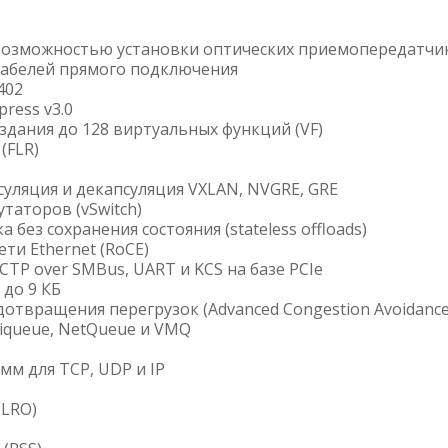
возможностью установки оптических приемопередатчи
кабелей прямого подключения
402
ress v3.0
дания до 128 виртуальных функций (VF)
(FLR)
уляция и декапсуляция VXLAN, NVGRE, GRE
таторов (vSwitch)
без сохранения состояния (stateless offloads)
ти Ethernet (RoCE)
TP over SMBus, UART и KCS на базе PCIe
до 9 КБ
твращения перегрузок (Advanced Congestion Avoidance
iqueue, NetQueue и VMQ
мм для TCP, UDP и IP
(LRO)