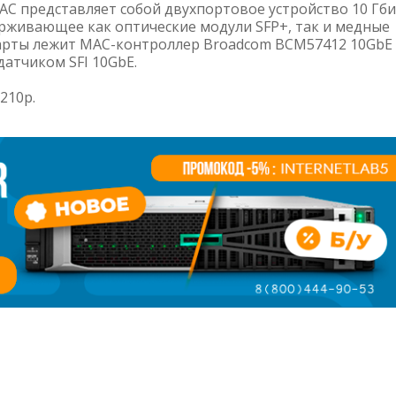
C представляет собой двухпортовое устройство 10 Гби
держивающее как оптические модули SFP+, так и медные
карты лежит MAC-контроллер Broadcom BCM57412 10GbE 
атчиком SFI 10GbE.
210p.