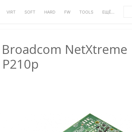
VIRT
SOFT
HARD
FW
TOOLS
ЕЩЁ…
а Broadcom NetXtreme
P210p