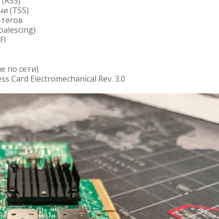
(RSS)
и (TSS)
 тегов
alescing)
FI
 по сети)
 Card Electromechanical Rev. 3.0