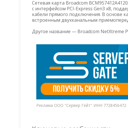
Сетевая карта Broadcom BCM957412A4120A
с интерфейсом PCI-Express Gen3 x8, под
кабели прямого подключения. В основе 
встроенным двухканальным приемоперед
Другое название — Broadcom NetXtreme P
Реклама ООО "Сервер Гейт" ИНН 7728456472