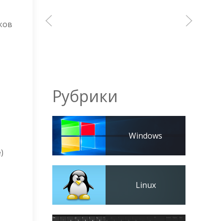
ков
Рубрики
Windows
)
Linux