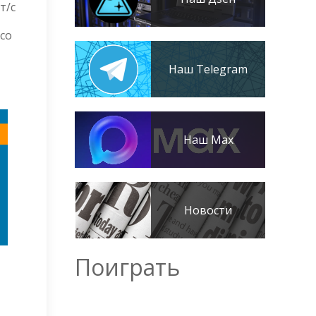
т/с
со
Наш Telegram
Наш Max
Новости
Поиграть