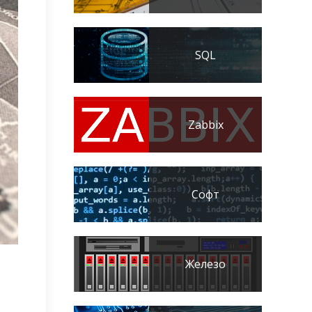
SQL
Zabbix
Софт
Железо