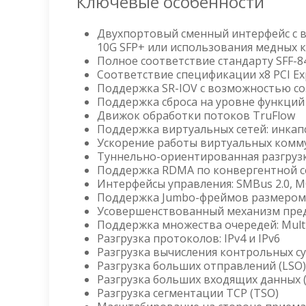
Ключевые особенности
Двухпортовый сменный интерфейс с 
10G SFP+ или использования медных 
Полное соответствие стандарту SFF-8
Соответствие спецификации x8 PCI Exp
Поддержка SR-IOV с возможностью соз
Поддержка сброса на уровне функций 
Движок обработки потоков TruFlow
Поддержка виртуальных сетей: инкапс
Ускорение работы виртуальных комму
Туннельно-ориентированная разгрузка 
Поддержка RDMA по конвергентной се
Интерфейсы управления: SMBus 2.0, MC
Поддержка Jumbo-фреймов размером 
Усовершенствованный механизм предо
Поддержка множества очередей: Mult
Разгрузка протоколов: IPv4 и IPv6
Разгрузка вычисления контрольных су
Разгрузка больших отправлений (LSO)
Разгрузка больших входящих данных 
Разгрузка сегментации TCP (TSO)