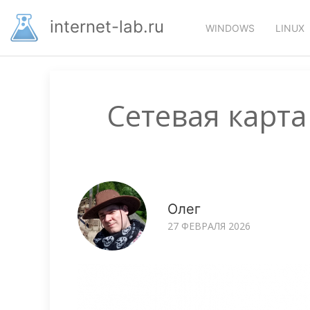
Перейти
Основная
к
internet-lab.ru
WINDOWS
LINUX
основному
навигация
содержанию
Сетевая карт
Олег
27 ФЕВРАЛЯ 2026