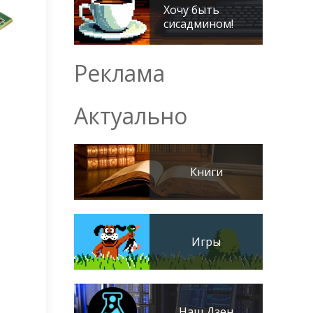
Хочу быть
сисадмином!
Реклама
Актуально
Книги
Игры
Наш Дзен