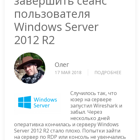
завершить сеанс
пользователя
Windows Server
2012 R2
Олег
17 МАЯ 2018
ПОДРОБНЕЕ
О
УДАЛЁН
ЗАВЕРШ
СЕАНС
Случилось так, что
ПОЛЬЗО
юзер на сервере
запустил Wireshark и
WINDO
забыл. Через
SERVER
несколько дней
2012
оперативка кончилась и серверу Windows
R2
Server 2012 R2 стало плохо. Попытки зайти
на сервер по RDP или консоль не увенчались