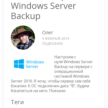
Windows Server
Backup
Олег
9 ФЕВРАЛЯ 2019
ПОДРОБНЕЕ
О
WINDOWS
SERVER
Настроим с
2016
нуля Windows Server
—
Backup на сервере с
НАСТРОЙКА
операционной
WINDOWS
системой Windows
SERVER
Server 2016. Я хочу, чтобы сервер сам себя
BACKUP
бэкапил. К ОС подключен диск "B", будем
бэкапиться на него. Поехали.
Теги