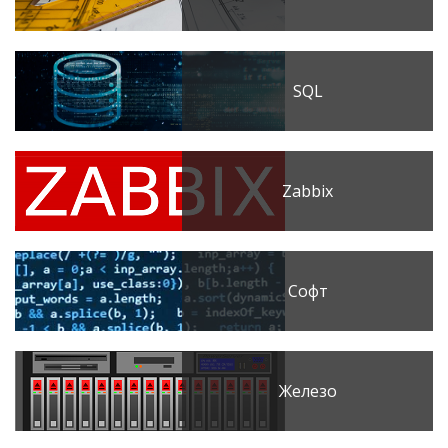
SQL
Zabbix
Софт
Железо