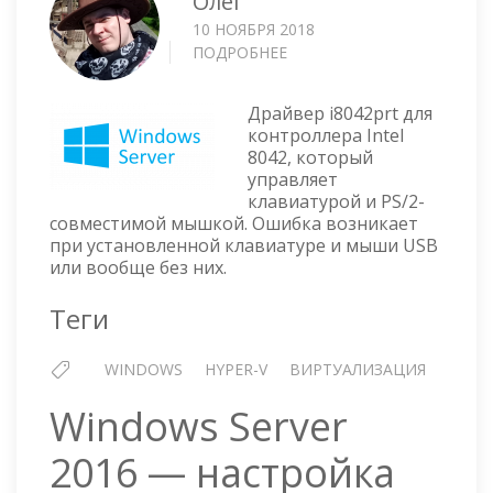
Олег
10 НОЯБРЯ 2018
ПОДРОБНЕЕ
О
THE
FOLLOWING
Драйвер i8042prt для
BOOT-
контроллера Intel
START
8042, который
OR
управляет
SYSTEM-
клавиатурой и PS/2-
START
совместимой мышкой. Ошибка возникает
DRIVER(S)
при установленной клавиатуре и мыши USB
FAILED
или вообще без них.
TO
LOAD:
Теги
I8042PRT
WINDOWS
HYPER-V
ВИРТУАЛИЗАЦИЯ
Windows Server
2016 — настройка