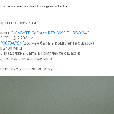
арты потребуется:
нием:
GIGABYTE GeForce RTX 3090 TURBO 24G
210 CPU @ 2.20GHz
-P0070APS4
(должен быть в комплекте с шасси)
Гб 2400 МГц
040 (должны быть в комплекте с шасси)
t)
(по желанию заказчика)
ентичным установленному.