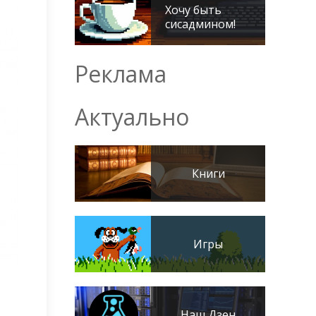
Хочу быть
сисадмином!
Реклама
Актуально
Книги
Игры
Наш Дзен