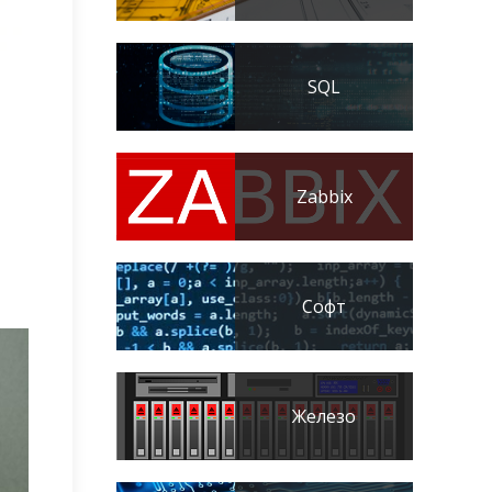
SQL
Zabbix
Софт
Железо