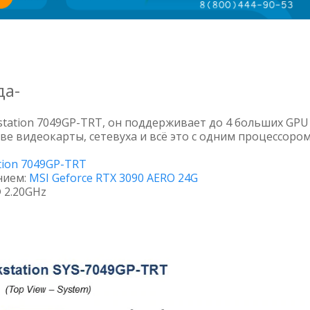
да-
tation 7049GP-TRT, он поддерживает до 4 больших GPU
ве видеокарты, сетевуха и всё это с одним процессором
tion 7049GP-TRT
нием:
MSI Geforce RTX 3090 AERO 24G
@ 2.20GHz