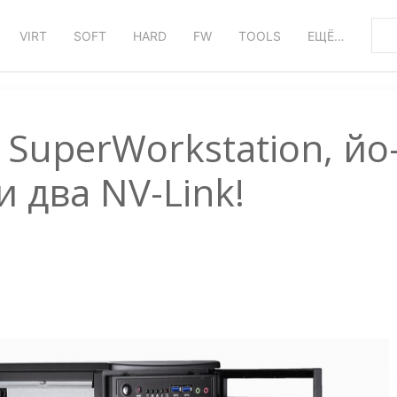
VIRT
SOFT
HARD
FW
TOOLS
ЕЩЁ…
SuperWorkstation, йо
 и два NV-Link!