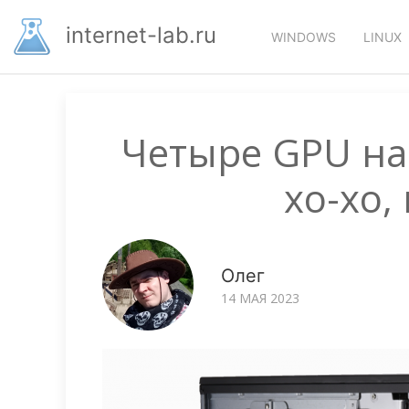
Перейти
Основная
к
internet-lab.ru
WINDOWS
LINUX
основному
навигация
содержанию
Четыре GPU на 
хо-хо,
Олег
14 МАЯ 2023