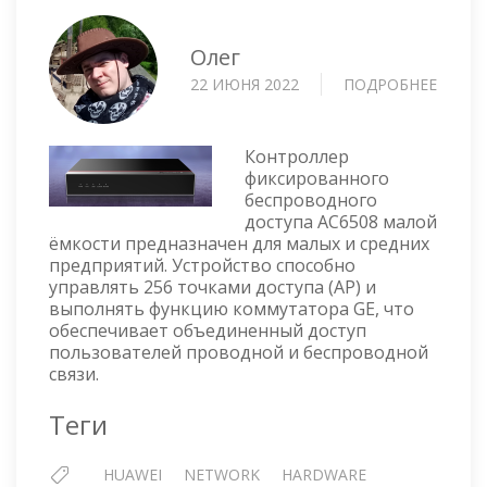
Олег
22 ИЮНЯ 2022
ПОДРОБНЕЕ
О
КОНТ
ДОСТ
—
Контроллер
HUAWE
фиксированного
беспроводного
AC650
доступа AC6508 малой
ёмкости предназначен для малых и средних
предприятий. Устройство способно
управлять 256 точками доступа (AP) и
выполнять функцию коммутатора GE, что
обеспечивает объединенный доступ
пользователей проводной и беспроводной
связи.
Теги
HUAWEI
NETWORK
HARDWARE