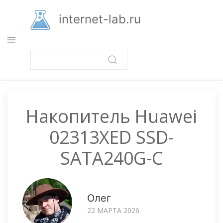
Перейти
к
internet-lab.ru
основному
содержанию
Накопитель Huawei
02313XED SSD-
SATA240G-C
Олег
22 МАРТА 2026