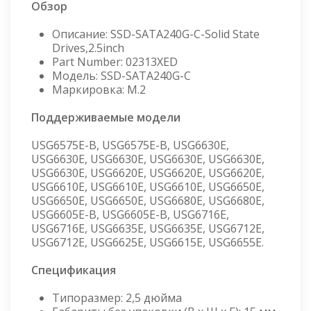
Обзор
Описание: SSD-SATA240G-C-Solid State
Drives,2.5inch
Part Number: 02313XED
Модель: SSD-SATA240G-C
Маркировка: M.2
Поддерживаемые модели
USG6575E-B, USG6575E-B, USG6630E,
USG6630E, USG6630E, USG6630E, USG6630E,
USG6630E, USG6620E, USG6620E, USG6620E,
USG6610E, USG6610E, USG6610E, USG6650E,
USG6650E, USG6650E, USG6680E, USG6680E,
USG6605E-B, USG6605E-B, USG6716E,
USG6716E, USG6635E, USG6635E, USG6712E,
USG6712E, USG6625E, USG6615E, USG6655E.
Спецификация
Типоразмер: 2,5 дюйма