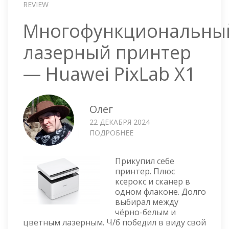
REVIEW
Многофункциональны
лазерный принтер
— Huawei PixLab X1
Олег
22 ДЕКАБРЯ 2024
ПОДРОБНЕЕ
О
МНОГОФУНКЦИОНАЛЬНЫ
ЛАЗЕРНЫЙ
Прикупил себе
ПРИНТЕР
принтер. Плюс
—
ксерокс и сканер в
HUAWEI
одном флаконе. Долго
PIXLAB
выбирал между
X1
чёрно-белым и
цветным лазерным. Ч/б победил в виду свой