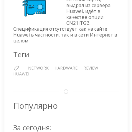
СЕТЕВАЯ
выдрал из сервера
КАРТА
Huawei, идёт в
SP210
качестве опции
2X1GE
CN21ITGB.
RJ-
Спецификация отсутствует как на сайте
45
Huawei в частности, так и в сети Интернет в
целом
Теги
NETWORK
HARDWARE
REVIEW
HUAWEI
Популярно
За сегодня: