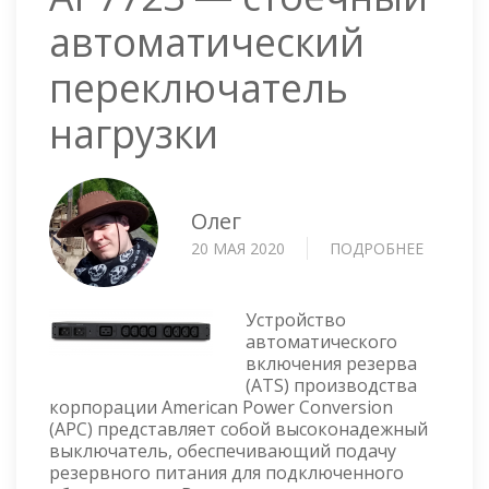
автоматический
переключатель
нагрузки
Олег
20 МАЯ 2020
ПОДРОБНЕЕ
О
APC
RACK
ATS
Устройство
AP7723
автоматического
включения резерва
—
(ATS) производства
СТОЕЧН
корпорации American Power Conversion
АВТОМА
(APC) представляет собой высоконадежный
ПЕРЕКЛ
выключатель, обеспечивающий подачу
НАГРУЗ
резервного питания для подключенного