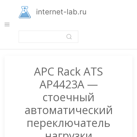
Перейти
к
internet-lab.ru
основному
содержанию
APC Rack ATS
AP4423A —
стоечный
автоматический
переключатель
нагрузки