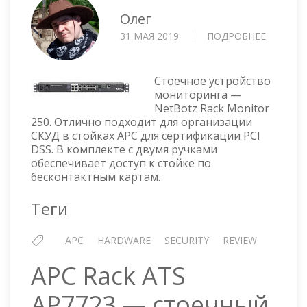
Олег
31 МАЯ 2019
ПОДРОБНЕЕ
О
NETBOT
RACK
MONITO
Стоечное устройство
250
мониторинга —
NetBotz Rack Monitor
250. Отлично подходит для организации
СКУД в стойках APC для сертификации PCI
DSS. В комплекте с двумя ручками
обеспечивает доступ к стойке по
бесконтактным картам.
Теги
APC
HARDWARE
SECURITY
REVIEW
APC Rack ATS
AP7723 — стоечный