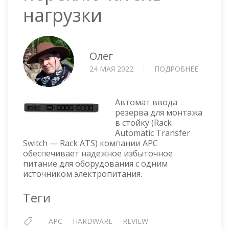
нагрузки
Олег
24 МАЯ 2022
ПОДРОБНЕЕ
О
APC
RACK
ATS
Автомат ввода
AP4423
резерва для монтажа
в стойку (Rack
—
Automatic Transfer
СТОЕЧН
Switch — Rack ATS) компании APC
АВТОМА
обеспечивает надежное избыточное
ПЕРЕКЛ
питание для оборудования с одним
НАГРУЗ
источником электропитания.
Теги
APC
HARDWARE
REVIEW