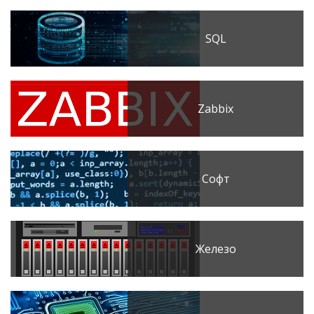
SQL
Zabbix
Софт
Железо