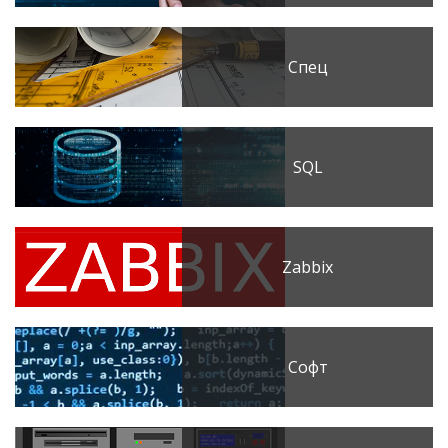
Спец
SQL
Zabbix
Софт