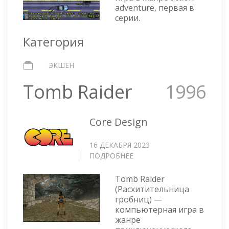
adventure, первая в
серии.
Категория
ЭКШЕН
Tomb Raider
1996
Core Design
16 ДЕКАБРЯ 2023
ПОДРОБНЕЕ
О
TOMB
RAIDER
Tomb Raider
(Расхитительница
гробниц) —
компьютерная игра в
жанре